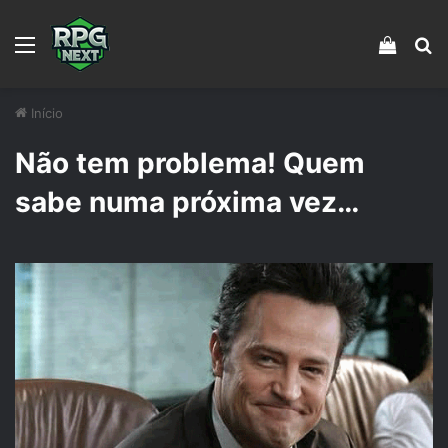
Menu
Veja s
Pr
Início
Não tem problema! Quem
sabe numa próxima vez…