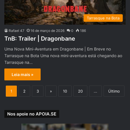
Tarrasque na Bota
Rafael 47
16 de março de 2026
0
186
TnB: Trailer | Dragonbane
Uma Nova Mini-Aventura em Dragonbane | Em Breve no
Tarrasque na Bota Uma nova mini-aventura está chegando ao
Tarrasque na…
Leia mais »
1
2
3
»
10
20
...
Último
Nos apoie no APOIA.SE