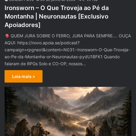
Ironsworn – O Que Troveja ao Pé da
Montanha | Neuronautas [Exclusivo
Apoiadores]
QUEM JURA SOBRE O FERRO, JURA PARA SEMPRE…. OUÇA
AQUI: https://novo.apoia.se/podcast?
campaign=rpgnext&content=N031:-Ironsworn-O-Que-Troveja-
ao-Pe-da-Montanha-or-Neuronautas-pydU1BFK1 Quando
falaram de RPGs Solo e CO-OP, nossos…
Leia mais »