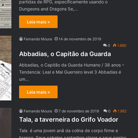
partidas de RPG, especificamente usando o
Dungeons and Dragons 5e,…
Leia mais »
Fernando Moura
14 de novembro de 2019
0
1.880
Abbadias, o Capitão da Guarda
Abbadias, o Capitão da Guarda Humano / 38 anos –
Tendencia: Leal e Mal Guerreiro level 3 Abbadias é
um…
Leia mais »
Fernando Moura
7 de novembro de 2019
0
1.982
Tala, a taverneira do Grifo Voador
Tala é uma jovem anã da colina de corpo firme e
branco. Seus cabelos castanhos claros e seus sorriso