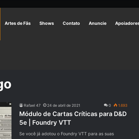
Artes de Fãs
Shows
Contato
Anuncie
Apoiadore
go
Rafael 47
24 de abril de 2021
0
1.693
Módulo de Cartas Críticas para D&D
5e | Foundry VTT
Se você já adotou o Foundry VTT para as suas