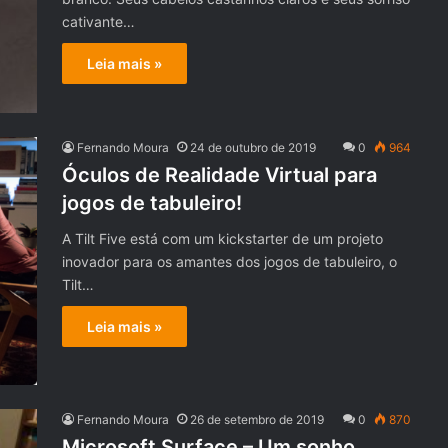
cativante…
Leia mais »
Fernando Moura
24 de outubro de 2019
0
964
Óculos de Realidade Virtual para
jogos de tabuleiro!
A Tilt Five está com um kickstarter de um projeto
inovador para os amantes dos jogos de tabuleiro, o
Tilt…
Leia mais »
Fernando Moura
26 de setembro de 2019
0
870
Microsoft Surface – Um sonho