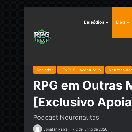
Episódios
Blog
Início
/
Podcast
/
Neuronautas
/
RPG em Outras Mídi
Apoiador
LEVEL 5 - Aventureiro
Neuronauta
RPG em Outras M
[Exclusivo Apoi
Podcast Neuronautas
Jonatan Paiva
2 de junho de 2026