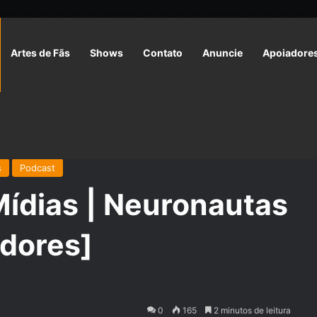
Artes de Fãs
Shows
Contato
Anuncie
Apoiadore
as | Neuronautas [Exclusivo Apoiadores]
s
Podcast
ídias | Neuronautas
adores]
0
165
2 minutos de leitura