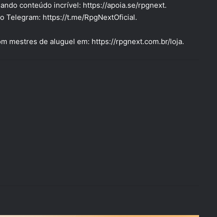
iando conteúdo incrível:
https://apoia.se/rpgnext
.
 no Telegram:
https://t.me/RpgNextOficial
.
om mestres de aluguel em:
https://rpgnext.com.br/loja
.