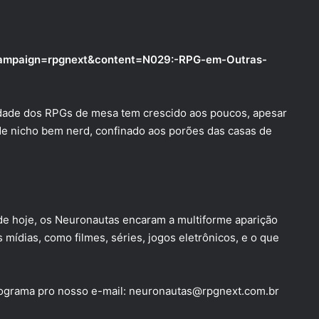
?campaign=rpgnext&content=N029:-RPG-em-Outras-
dade dos RPGs de mesa tem crescido aos poucos, apesar
de nicho bem nerd, confinado aos porões das casas de
hoje, os Neuronautas encaram a multiforme aparição
ídias, como filmes, séries, jogos eletrônicos, e o que
rograma pro nosso e-mail:
neuronautas@rpgnext.com.br