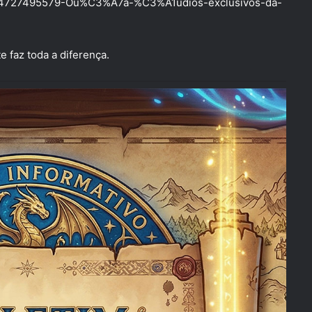
/30944727495579-Ou%C3%A7a-%C3%A1udios-exclusivos-da-
 faz toda a diferença.