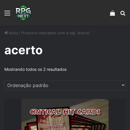
Menu
Veja s
Pr
Início
/
Produtos marcados com a tag “acerto”
acerto
Mostrando todos os 2 resultados