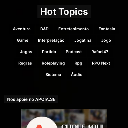
Hot Topics
Aventura
D&D
Entretenimento
Fantasia
Game
Interpretação
Jogatina
Jogo
Jogos
Partida
Podcast
Rafael47
Regras
Roleplaying
Rpg
RPG Next
Sistema
Áudio
Nos apoie no APOIA.SE