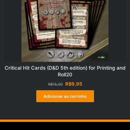
Critical Hit Cards (D&D 5th edition) for Printing and
Roll20
O
O
R$
9,95
R$
15,00
preço
preço
original
atual
Adicionar ao carrinho
era:
é:
R$15,00.
R$9,95.