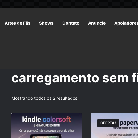
Artes de Fãs
Shows
Contato
Anuncie
Apoiadore
Início
/
Produtos marcados com a tag “carregamento sem fio”
carregamento sem f
Mostrando todos os 2 resultados
OFERTA!