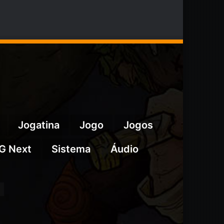
0.
R$911,05.
Jogatina
Jogo
Jogos
G Next
Sistema
Áudio