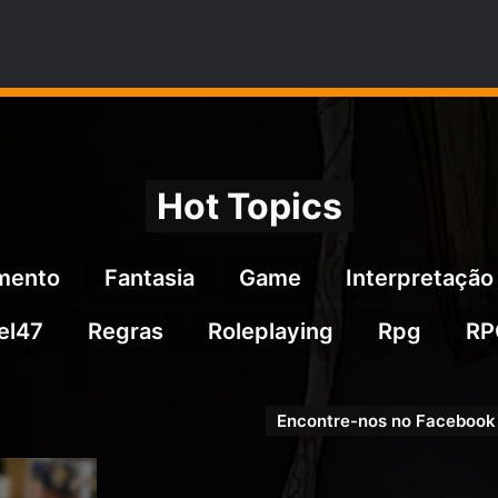
R$1.199,0
Hot Topics
imento
Fantasia
Game
Interpretação
el47
Regras
Roleplaying
Rpg
RP
Encontre-nos no Facebook