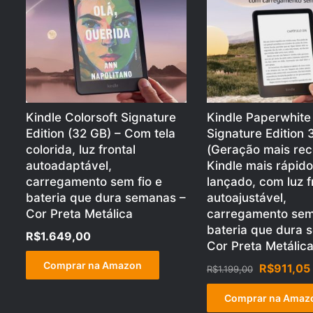
Kindle Colorsoft Signature
Kindle Paperwhite
Edition (32 GB) – Com tela
Signature Edition 
colorida, luz frontal
(Geração mais rec
autoadaptável,
Kindle mais rápido
carregamento sem fio e
lançado, com luz f
bateria que dura semanas –
autoajustável,
Cor Preta Metálica
carregamento sem 
bateria que dura 
R$
1.649,00
Cor Preta Metálic
Comprar na Amazon
O
R$
911,05
R$
1.199,00
preço
original
Comprar na Amaz
era: