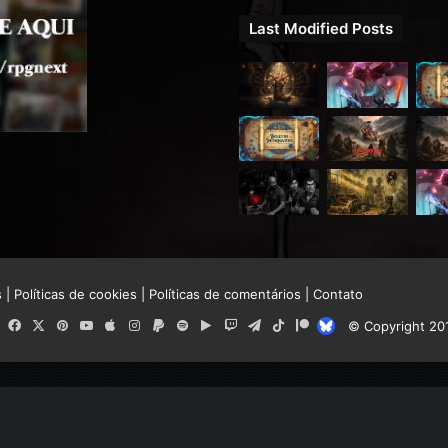
Last Modified Posts
s
|
Políticas de cookies
|
Políticas de comentários
|
Contato
RSS
Facebook
X
Pinterest
YouTube
Apple
Instagram
Paypal
Spotify
Google
Twitch
Telegram
TikTok
Patreon
Bluesky
© Copyright 20
Play