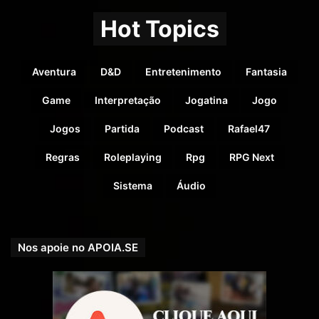
Hot Topics
Aventura
D&D
Entretenimento
Fantasia
Game
Interpretação
Jogatina
Jogo
Jogos
Partida
Podcast
Rafael47
Regras
Roleplaying
Rpg
RPG Next
Sistema
Áudio
Nos apoie no APOIA.SE