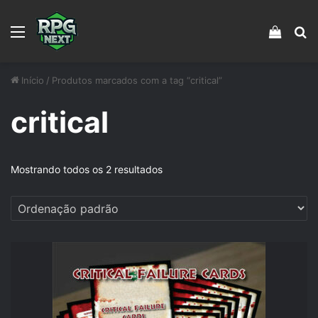
Menu
Veja s
Pr
Início
/
Produtos marcados com a tag “critical”
critical
Mostrando todos os 2 resultados