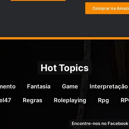
era:
é:
preço
R$949,00.
R$721,05.
original
Comprar na Amaz
era:
R$1.199,0
Hot Topics
imento
Fantasia
Game
Interpretação
el47
Regras
Roleplaying
Rpg
RP
Encontre-nos no Facebook