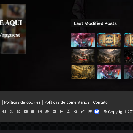
Last Modified Posts
s
|
Políticas de cookies
|
Políticas de comentários
|
Contato
RSS
Facebook
X
Pinterest
YouTube
Apple
Instagram
Paypal
Spotify
Google
Twitch
Telegram
TikTok
Patreon
Bluesky
© Copyright 20
Play