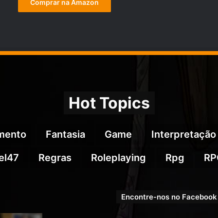
Comprar na Amazon
Hot Topics
imento
Fantasia
Game
Interpretação
el47
Regras
Roleplaying
Rpg
RP
Encontre-nos no Facebook