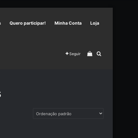
s
Quero participar!
Minha Conta
Loja
Veja seu carrinho 
Procurar por
Seguir
s