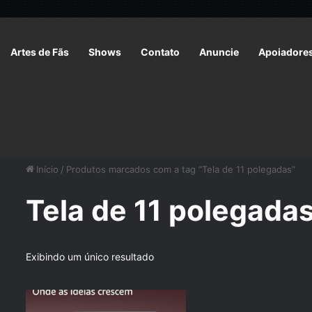
Artes de Fãs
Shows
Contato
Anuncie
Apoiadore
Início
/
Produtos marcados com a tag “Tela de 11 polegadas”
Tela de 11 polegada
Exibindo um único resultado