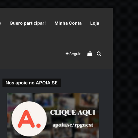
s
Quero participar!
Minha Conta
Loja
Veja seu carrinho 
Procurar por
Seguir
Nos apoie no APOIA.SE