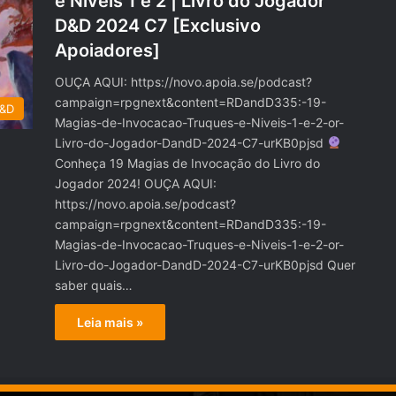
e Níveis 1 e 2 | Livro do Jogador
D&D 2024 C7 [Exclusivo
Apoiadores]
OUÇA AQUI: https://novo.apoia.se/podcast?
campaign=rpgnext&content=RDandD335:-19-
D&D
Magias-de-Invocacao-Truques-e-Niveis-1-e-2-or-
Livro-do-Jogador-DandD-2024-C7-urKB0pjsd
Conheça 19 Magias de Invocação do Livro do
Jogador 2024! OUÇA AQUI:
https://novo.apoia.se/podcast?
campaign=rpgnext&content=RDandD335:-19-
Magias-de-Invocacao-Truques-e-Niveis-1-e-2-or-
Livro-do-Jogador-DandD-2024-C7-urKB0pjsd Quer
saber quais…
Leia mais »