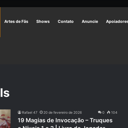
Artes de Fãs
Shows
Contato
Anuncie
Apoiadore
ls
Rafael 47
20 de fevereiro de 2026
0
104
19 Magias de Invocação – Truques