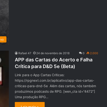
ivo
Rafael 47
24 de novembro de 2018
0
2.000
APP das Cartas do Acerto e Falha
Crítica para D&D 5e (Beta)
Link para o App Cartas Críticas:
https://rpgnext.com.br/aplicativo/app-das-cartas-
criticas-para-dnd-5e Além das cartas, nós também
produzimos podcasts de RPG. [wen_cta id=”4472″]
Uma produção RPG…
Leia mais »