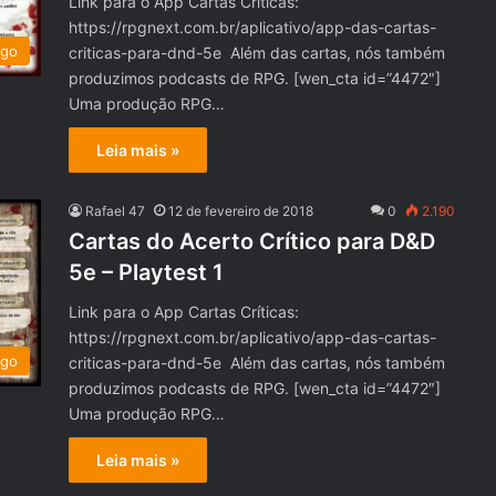
Link para o App Cartas Críticas:
https://rpgnext.com.br/aplicativo/app-das-cartas-
ogo
criticas-para-dnd-5e Além das cartas, nós também
produzimos podcasts de RPG. [wen_cta id=”4472″]
Uma produção RPG…
Leia mais »
Rafael 47
12 de fevereiro de 2018
0
2.190
Cartas do Acerto Crítico para D&D
5e – Playtest 1
Link para o App Cartas Críticas:
https://rpgnext.com.br/aplicativo/app-das-cartas-
ogo
criticas-para-dnd-5e Além das cartas, nós também
produzimos podcasts de RPG. [wen_cta id=”4472″]
Uma produção RPG…
Leia mais »