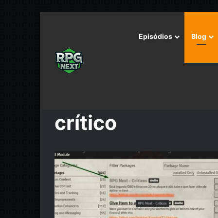
Episódios
Blog
Início
/
crítico
crítico