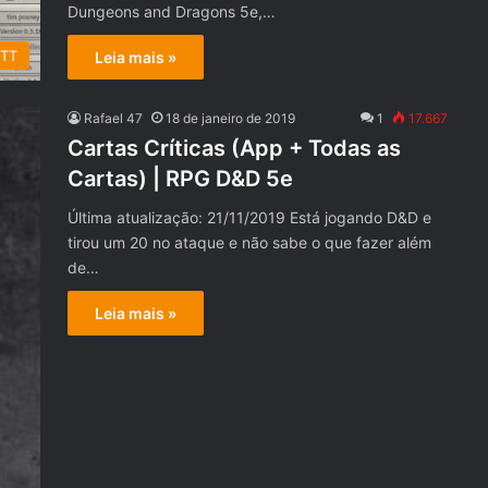
Dungeons and Dragons 5e,…
VTT
Leia mais »
Rafael 47
18 de janeiro de 2019
1
17.667
Cartas Críticas (App + Todas as
Cartas) | RPG D&D 5e
Última atualização: 21/11/2019 Está jogando D&D e
tirou um 20 no ataque e não sabe o que fazer além
de…
Leia mais »