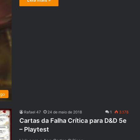
ogo
Rafael 47
24 de maio de 2018
1
3.178
Cartas da Falha Crítica para D&D 5e
– Playtest