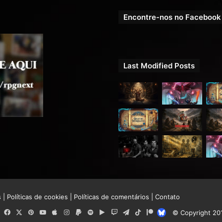
Encontre-nos no Facebook
Last Modified Posts
s
|
Políticas de cookies
|
Políticas de comentários
|
Contato
RSS
Facebook
X
Pinterest
YouTube
Apple
Instagram
Paypal
Spotify
Google
Twitch
Telegram
TikTok
Patreon
Bluesky
© Copyright 20