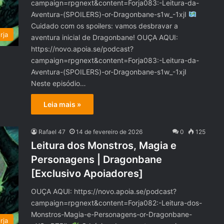
campaign=rpgnext&content=Forja083:-Leitura-da-
Aventura-(SPOILERS)-or-Dragonbane-s1w_-1xjI
Cuidado com os spoilers: vamos desbravar a
rja
aventura inicial de Dragonbane! OUÇA AQUI:
https://novo.apoia.se/podcast?
campaign=rpgnext&content=Forja083:-Leitura-da-
Aventura-(SPOILERS)-or-Dragonbane-s1w_-1xjI
Neste episódio…
Leia mais »
Rafael 47
14 de fevereiro de 2026
0
125
Leitura dos Monstros, Magia e
Personagens | Dragonbane
[Exclusivo Apoiadores]
OUÇA AQUI: https://novo.apoia.se/podcast?
campaign=rpgnext&content=Forja082:-Leitura-dos-
Monstros-Magia-e-Personagens-or-Dragonbane-
rja