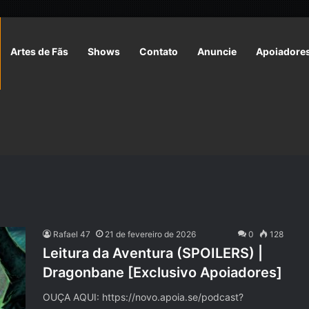
Artes de Fãs
Shows
Contato
Anuncie
Apoiadore
Rafael 47
21 de fevereiro de 2026
0
128
Leitura da Aventura (SPOILERS) |
Dragonbane [Exclusivo Apoiadores]
OUÇA AQUI: https://novo.apoia.se/podcast?