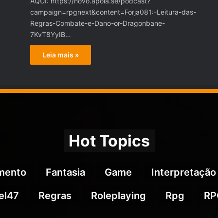
AQUI: https://novo.apoia.se/podcast?
campaign=rpgnext&content=Forja081:-Leitura-das-
Regras-Combate-e-Dano-or-Dragonbane-
7KvT8YyIB…
Leia mais »
Hot Topics
imento
Fantasia
Game
Interpretação
el47
Regras
Roleplaying
Rpg
RP