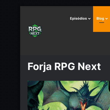
Episódios
Blog
Início
/
Forja RPG Next
Forja RPG Next