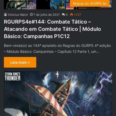
Regras do GURPS 4e
Vinicius Watzl
7 de julho de 2021
0
1.137
RGURPS4e#144: Combate Tático –
Atacando em Combate Tático | Módulo
Básico: Campanhas P1C12
Bem-vinda(o) ao 144º episódio do Regras do GURPS 4ª edição
– Módulo Básico: Campanhas – Capítulo 12 Parte 1, um…
Leia mais »