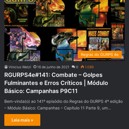
Regras do GURPS 4e
Vinicius Watzl
16 de junho de 2021
0
1.089
RGURPS4e#141: Combate – Golpes
Fulminantes e Erros Críticos | Módulo
Básico: Campanhas P9C11
Bem-vinda(o) ao 141º episódio do Regras do GURPS 4ª edição
– Módulo Básico: Campanhas – Capítulo 11 Parte 9, um…
Leia mais »