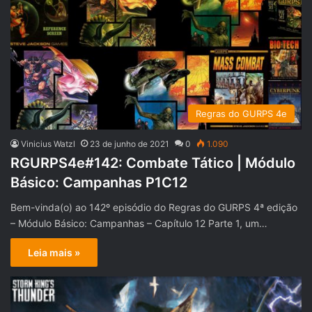
Regras do GURPS 4e
Vinicius Watzl
23 de junho de 2021
0
1.090
RGURPS4e#142: Combate Tático | Módulo
Básico: Campanhas P1C12
Bem-vinda(o) ao 142º episódio do Regras do GURPS 4ª edição
– Módulo Básico: Campanhas – Capítulo 12 Parte 1, um…
Leia mais »