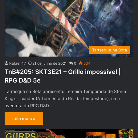
Tarrasque na Bota
Rafael 47
21 de junho de 2021
0
534
TnB#205: SKT3E21 – Grillo impossível |
RPG D&D 5e
Tarrasque na Bota apresenta: Terceira Temporada de Storm
King’s Thunder (A Tormenta do Rei da Tempestade), uma
aventura do RPG D&D…
Leia mais »