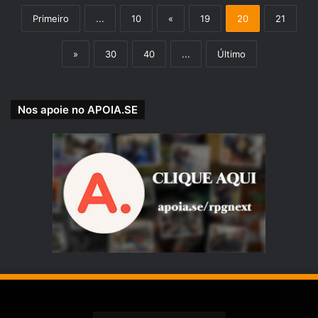
Primeiro
...
10
«
19
20
21
»
30
40
...
Último
Nos apoie no APOIA.SE