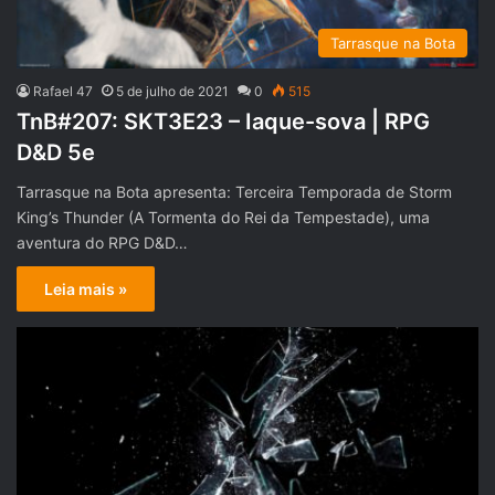
Tarrasque na Bota
Rafael 47
5 de julho de 2021
0
515
TnB#207: SKT3E23 – Iaque-sova | RPG
D&D 5e
Tarrasque na Bota apresenta: Terceira Temporada de Storm
King’s Thunder (A Tormenta do Rei da Tempestade), uma
aventura do RPG D&D…
Leia mais »