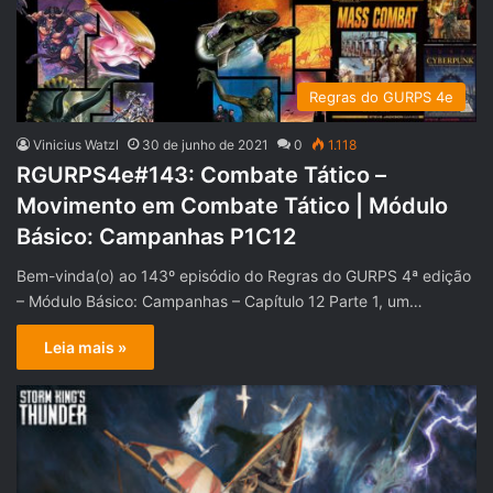
Regras do GURPS 4e
Vinicius Watzl
30 de junho de 2021
0
1.118
RGURPS4e#143: Combate Tático –
Movimento em Combate Tático | Módulo
Básico: Campanhas P1C12
Bem-vinda(o) ao 143º episódio do Regras do GURPS 4ª edição
– Módulo Básico: Campanhas – Capítulo 12 Parte 1, um…
Leia mais »