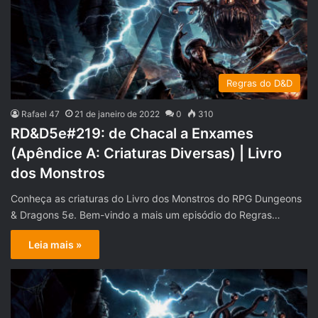
Regras do D&D
Rafael 47
21 de janeiro de 2022
0
310
RD&D5e#219: de Chacal a Enxames
(Apêndice A: Criaturas Diversas) | Livro
dos Monstros
Conheça as criaturas do Livro dos Monstros do RPG Dungeons
& Dragons 5e. Bem-vindo a mais um episódio do Regras…
Leia mais »