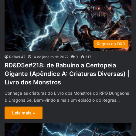
Regras do D&D
Rafael 47
14 de janeiro de 2022
0
317
RD&D5e#218: de Babuíno a Centopeia
Gigante (Apêndice A: Criaturas Diversas) |
Livro dos Monstros
Conheça as criaturas do Livro dos Monstros do RPG Dungeons
& Dragons 5e. Bem-vindo a mais um episódio do Regras…
Leia mais »