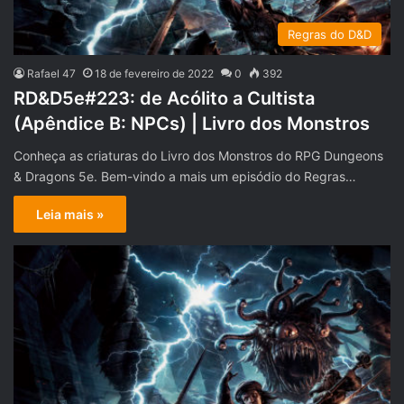
Regras do D&D
Rafael 47
18 de fevereiro de 2022
0
392
RD&D5e#223: de Acólito a Cultista
(Apêndice B: NPCs) | Livro dos Monstros
Conheça as criaturas do Livro dos Monstros do RPG Dungeons
& Dragons 5e. Bem-vindo a mais um episódio do Regras…
Leia mais »