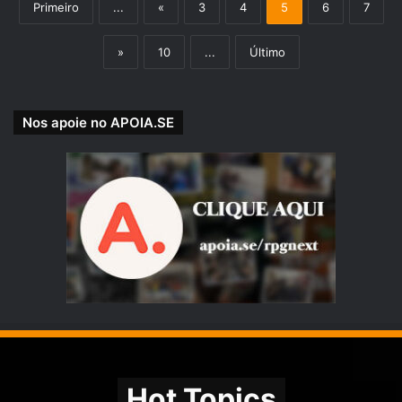
Primeiro
...
«
3
4
5
6
7
»
10
...
Último
Nos apoie no APOIA.SE
Hot Topics