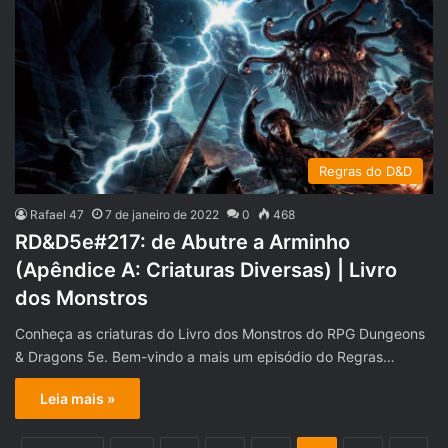
Regras do D&D
Rafael 47
7 de janeiro de 2022
0
468
RD&D5e#217: de Abutre a Arminho
(Apêndice A: Criaturas Diversas) | Livro
dos Monstros
Conheça as criaturas do Livro dos Monstros do RPG Dungeons
& Dragons 5e. Bem-vindo a mais um episódio do Regras…
Leia mais »