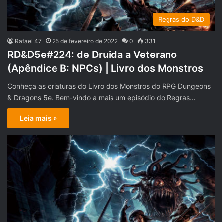
Regras do D&D
Rafael 47
25 de fevereiro de 2022
0
331
RD&D5e#224: de Druida a Veterano
(Apêndice B: NPCs) | Livro dos Monstros
Conheça as criaturas do Livro dos Monstros do RPG Dungeons
& Dragons 5e. Bem-vindo a mais um episódio do Regras…
Leia mais »