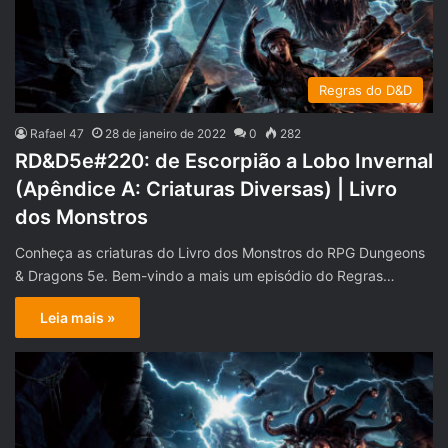
Regras do D&D
Rafael 47
28 de janeiro de 2022
0
282
RD&D5e#220: de Escorpião a Lobo Invernal
(Apêndice A: Criaturas Diversas) | Livro
dos Monstros
Conheça as criaturas do Livro dos Monstros do RPG Dungeons
& Dragons 5e. Bem-vindo a mais um episódio do Regras…
Leia mais »