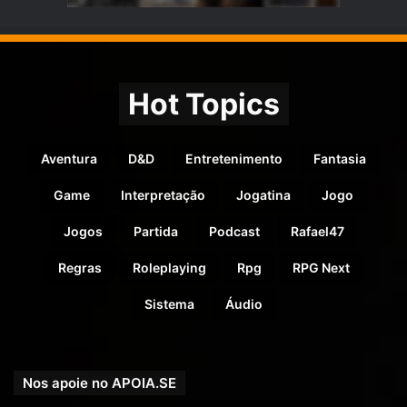
Hot Topics
Aventura
D&D
Entretenimento
Fantasia
Game
Interpretação
Jogatina
Jogo
Jogos
Partida
Podcast
Rafael47
Regras
Roleplaying
Rpg
RPG Next
Sistema
Áudio
Nos apoie no APOIA.SE