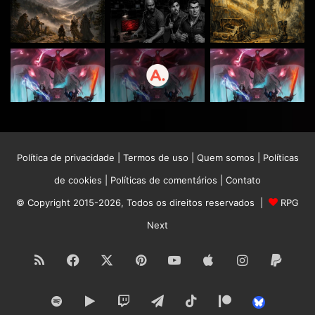
Política de privacidade
|
Termos de uso
|
Quem somos
|
Políticas
de cookies
|
Políticas de comentários
|
Contato
© Copyright 2015-2026, Todos os direitos reservados |
RPG
Next
RSS
Facebook
X
Pinterest
YouTube
Apple
Instagram
Paypa
Spotify
Google
Twitch
Telegram
TikTok
Patreon
Bluesk