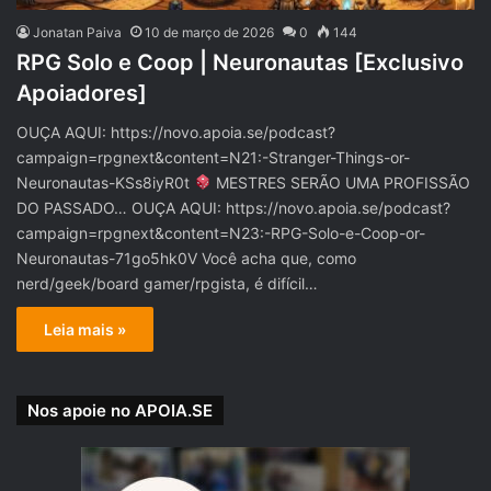
Jonatan Paiva
10 de março de 2026
0
144
RPG Solo e Coop | Neuronautas [Exclusivo
Apoiadores]
OUÇA AQUI: https://novo.apoia.se/podcast?
campaign=rpgnext&content=N21:-Stranger-Things-or-
Neuronautas-KSs8iyR0t
MESTRES SERÃO UMA PROFISSÃO
DO PASSADO… OUÇA AQUI: https://novo.apoia.se/podcast?
campaign=rpgnext&content=N23:-RPG-Solo-e-Coop-or-
Neuronautas-71go5hk0V Você acha que, como
nerd/geek/board gamer/rpgista, é difícil…
Leia mais »
Nos apoie no APOIA.SE