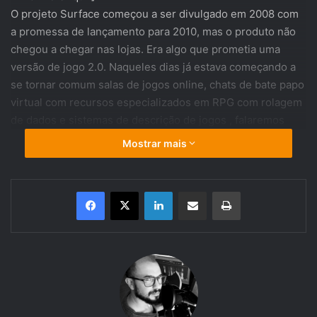
O projeto Surface começou a ser divulgado em 2008 com
a promessa de lançamento para 2010, mas o produto não
chegou a chegar nas lojas. Era algo que prometia uma
versão de jogo 2.0. Naqueles dias já estava começando a
se tornar comum salas de jogos online, chats de bate papo
virtual com recursos especializados em RPG com rolagem
de dados e sistemas de descrição de jogos , falaremos
sobre isso em outra oportunidade. O que sabíamos era
Mostrar mais
que o mundo virtual estava começando a entrar no
universo de papel e caneta do RPG.
Linkedin
Compartilhar via e-mail
Imprimir