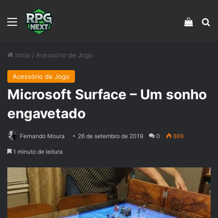
Menu
Veja s
Pr
Início
/
Acessório de Jogo
Acessório de Jogo
Microsoft Surface – Um sonho
engavetado
Fernando Moura
26 de setembro de 2019
0
869
1 minuto de leitura