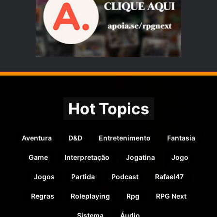
Hot Topics
Aventura
D&D
Entretenimento
Fantasia
Game
Interpretação
Jogatina
Jogo
Jogos
Partida
Podcast
Rafael47
Regras
Roleplaying
Rpg
RPG Next
Sistema
Áudio