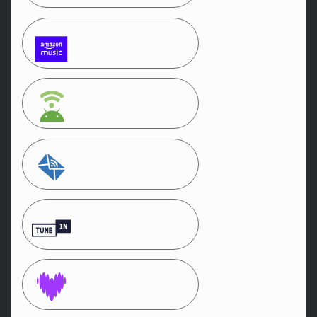
Amazon Music
Android
by Email
TuneIn
Deezer