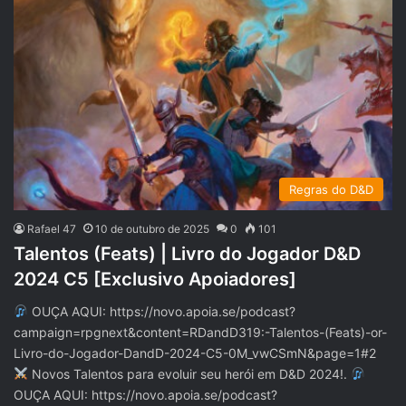
Regras do D&D
Rafael 47
10 de outubro de 2025
0
101
Talentos (Feats) | Livro do Jogador D&D
2024 C5 [Exclusivo Apoiadores]
OUÇA AQUI: https://novo.apoia.se/podcast?
campaign=rpgnext&content=RDandD319:-Talentos-(Feats)-or-
Livro-do-Jogador-DandD-2024-C5-0M_vwCSmN&page=1#2
Novos Talentos para evoluir seu herói em D&D 2024!.
OUÇA AQUI: https://novo.apoia.se/podcast?