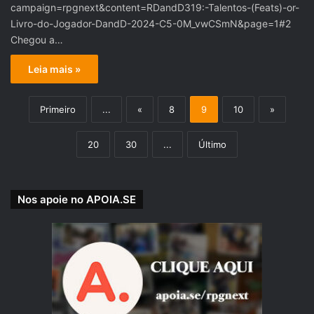
campaign=rpgnext&content=RDandD319:-Talentos-(Feats)-or-
Livro-do-Jogador-DandD-2024-C5-0M_vwCSmN&page=1#2
Chegou a…
Leia mais »
Primeiro
...
«
8
9
10
»
20
30
...
Último
Nos apoie no APOIA.SE