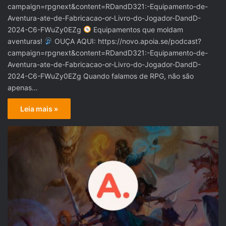
campaign=rpgnext&content=RDandD321:-Equipamento-de-
Aventura-ate-de-Fabricacao-or-Livro-do-Jogador-DandD-
2024-C6-FWuZy0EZg
Equipamentos que moldam
aventuras!
OUÇA AQUI: https://novo.apoia.se/podcast?
campaign=rpgnext&content=RDandD321:-Equipamento-de-
Aventura-ate-de-Fabricacao-or-Livro-do-Jogador-DandD-
2024-C6-FWuZy0EZg Quando falamos de RPG, não são
apenas…
Leia mais »