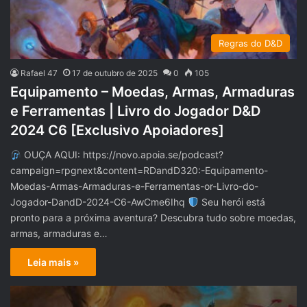
Regras do D&D
Rafael 47
17 de outubro de 2025
0
105
Equipamento – Moedas, Armas, Armaduras
e Ferramentas | Livro do Jogador D&D
2024 C6 [Exclusivo Apoiadores]
OUÇA AQUI: https://novo.apoia.se/podcast?
campaign=rpgnext&content=RDandD320:-Equipamento-
Moedas-Armas-Armaduras-e-Ferramentas-or-Livro-do-
Jogador-DandD-2024-C6-AwCme6Ihq
Seu herói está
pronto para a próxima aventura? Descubra tudo sobre moedas,
armas, armaduras e…
Leia mais »