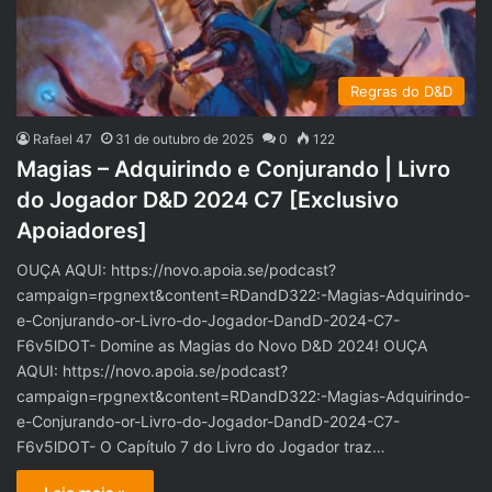
Regras do D&D
Rafael 47
31 de outubro de 2025
0
122
Magias – Adquirindo e Conjurando | Livro
do Jogador D&D 2024 C7 [Exclusivo
Apoiadores]
OUÇA AQUI: https://novo.apoia.se/podcast?
campaign=rpgnext&content=RDandD322:-Magias-Adquirindo-
e-Conjurando-or-Livro-do-Jogador-DandD-2024-C7-
F6v5lDOT- Domine as Magias do Novo D&D 2024! OUÇA
AQUI: https://novo.apoia.se/podcast?
campaign=rpgnext&content=RDandD322:-Magias-Adquirindo-
e-Conjurando-or-Livro-do-Jogador-DandD-2024-C7-
F6v5lDOT- O Capítulo 7 do Livro do Jogador traz…