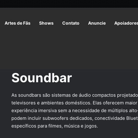
Artes de Fãs
Shows
Contato
Anuncie
Apoiadore
Início
/
Link de Afiliado
/
Eletrônicos
/
Soundbar
Soundbar
As soundbars são sistemas de áudio compactos projetado
televisores e ambientes domésticos. Elas oferecem maior 
experiência imersiva sem a necessidade de múltiplos alto
podem incluir subwoofers dedicados, conectividade Bluet
específicos para filmes, música e jogos.