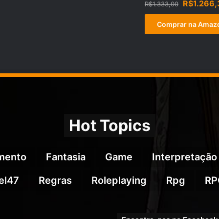
O
R$
1.266,
R$
1.333,00
preço
original
Comprar na Amaz
era:
R$1.333,
Hot Topics
imento
Fantasia
Game
Interpretação
el47
Regras
Roleplaying
Rpg
RP