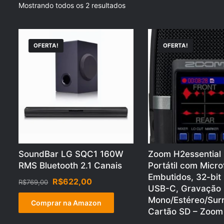
Mostrando todos os 2 resultados
OFERTA!
OFERTA!
SoundBar LG SQC1 160W
Zoom H2essential
RMS Bluetooth 2.1 Canais
Portátil com Micr
Embutidos, 32-bit 
O
O
R$
622,00
R$
769,00
USB-C, Gravação
preço
preço
Mono/Estéreo/Sur
original
atual
Comprar na Amazon
Cartão SD – Zoom
era:
é:
R$769,00.
R$622,00.