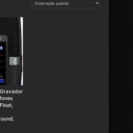
 Gravador
ofones
Float,
round,