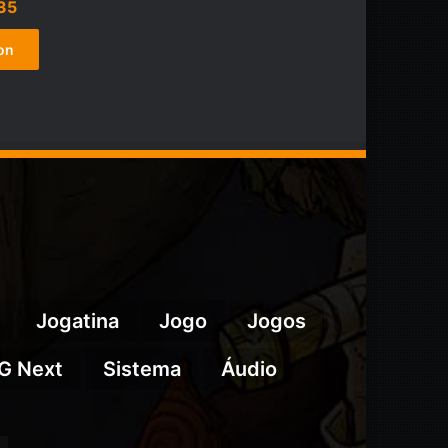
O
35
preço
atual
on
é:
00.
R$1.266,35.
Jogatina
Jogo
Jogos
G Next
Sistema
Áudio