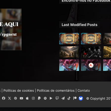
Encontre-nos no Facebook
Last Modified Posts
s
|
Políticas de cookies
|
Políticas de comentários
|
Contato
RSS
Facebook
X
Pinterest
YouTube
Apple
Instagram
Paypal
Spotify
Google
Twitch
Telegram
TikTok
Patreon
Bluesky
© Copyright 20
Play