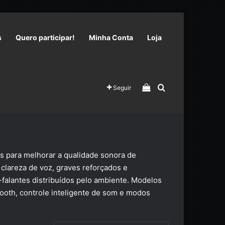
s
Quero participar!
Minha Conta
Loja
Veja seu carrinho 
Procurar por
Seguir
s para melhorar a qualidade sonora de
clareza de voz, graves reforçados e
-falantes distribuídos pelo ambiente. Modelos
ooth, controle inteligente de som e modos