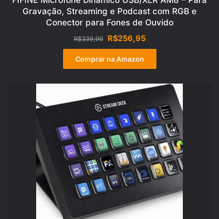
FIFINE Microfone Dinâmico USB/XLR AM8 – Para
Gravação, Streaming e Podcast com RGB e
Conector para Fones de Ouvido
O
O
R$
256,95
R$
339,99
preço
preço
original
atual
Comprar na Amazon
era:
é:
R$339,99.
R$256,95.