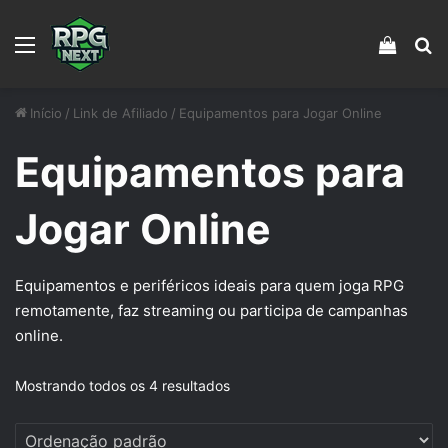
Menu
Veja s
Pr
Início
/
Link de Afiliado
/
Equipamentos para Jogar Online
Equipamentos para
Jogar Online
Equipamentos e periféricos ideais para quem joga RPG
remotamente, faz streaming ou participa de campanhas
online.
Mostrando todos os 4 resultados