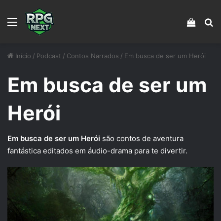
Menu
Veja s
Pr
Início
/
Podcast
/
Contos Narrados
/
Em busca de ser um Herói
Em busca de ser um
Herói
Em busca de ser um Herói
são contos de aventura
fantástica editados em áudio-drama para te divertir.