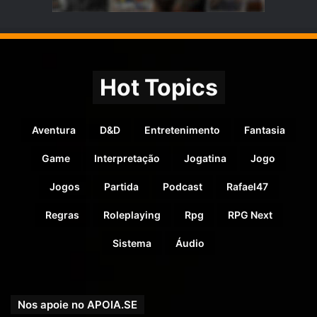
Hot Topics
Aventura
D&D
Entretenimento
Fantasia
Game
Interpretação
Jogatina
Jogo
Jogos
Partida
Podcast
Rafael47
Regras
Roleplaying
Rpg
RPG Next
Sistema
Áudio
Nos apoie no APOIA.SE