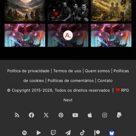
Política de privacidade
|
Termos de uso
|
Quem somos
|
Políticas
de cookies
|
Políticas de comentários
|
Contato
© Copyright 2015-2026, Todos os direitos reservados |
RPG
Next
RSS
Facebook
X
Pinterest
YouTube
Apple
Instagram
Paypa
Spotify
Google
Twitch
Telegram
TikTok
Patreon
Bluesk