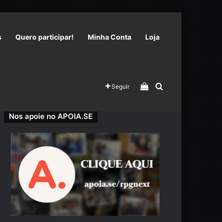
s
Quero participar!
Minha Conta
Loja
Veja seu carrinho 
Procurar por
Seguir
Nos apoie no APOIA.SE