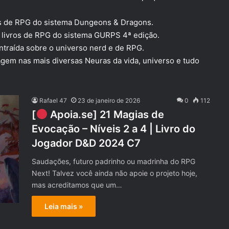
ros de RPG do sistema Dungeons & Dragons.
s livros de RPG do sistema GURPS 4ª edição.
ntraída sobre o universo nerd e de RPG.
agem nas mais diversas Neuras da vida, universo e tudo
Rafael 47
23 de janeiro de 2026
0
112
[
Apoia.se] 21 Magias de
Evocação – Níveis 2 a 4 | Livro do
Jogador D&D 2024 C7
Saudações, futuro padrinho ou madrinha do RPG
Next! Talvez você ainda não apoie o projeto hoje,
mas acreditamos que um…
Leia mais »