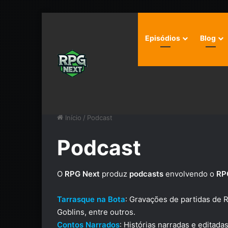
Episódios
Blog
Início
/
Podcast
Podcast
O
RPG Next
produz
podcasts
envolvendo o
RP
Tarrasque na Bota
: Gravações de partidas de 
Goblins, entre outros.
Contos Narrados
: Histórias narradas e edita