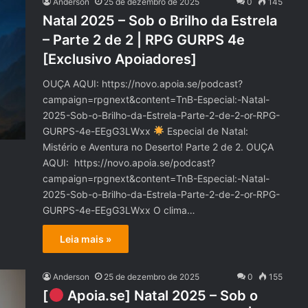
Anderson
25 de dezembro de 2025
0
145
Natal 2025 – Sob o Brilho da Estrela
– Parte 2 de 2 | RPG GURPS 4e
[Exclusivo Apoiadores]
OUÇA AQUI: https://novo.apoia.se/podcast?
campaign=rpgnext&content=TnB-Especial:-Natal-
2025-Sob-o-Brilho-da-Estrela-Parte-2-de-2-or-RPG-
GURPS-4e-EEgG3LWxx
Especial de Natal:
Mistério e Aventura no Deserto! Parte 2 de 2. OUÇA
AQUI: https://novo.apoia.se/podcast?
campaign=rpgnext&content=TnB-Especial:-Natal-
2025-Sob-o-Brilho-da-Estrela-Parte-2-de-2-or-RPG-
GURPS-4e-EEgG3LWxx O clima…
Leia mais »
Anderson
25 de dezembro de 2025
0
155
[
Apoia.se] Natal 2025 – Sob o