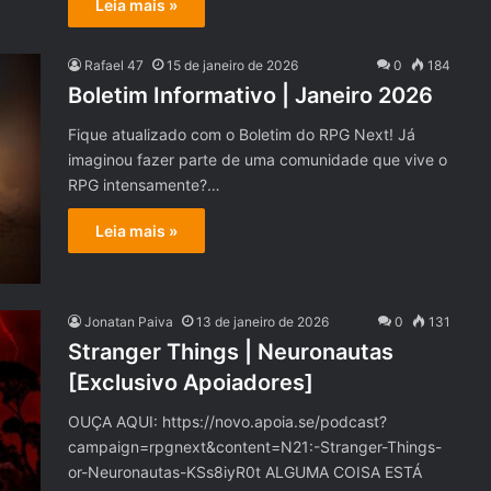
Leia mais »
Rafael 47
15 de janeiro de 2026
0
184
Boletim Informativo | Janeiro 2026
Fique atualizado com o Boletim do RPG Next! Já
imaginou fazer parte de uma comunidade que vive o
RPG intensamente?…
Leia mais »
Jonatan Paiva
13 de janeiro de 2026
0
131
Stranger Things | Neuronautas
[Exclusivo Apoiadores]
OUÇA AQUI: https://novo.apoia.se/podcast?
campaign=rpgnext&content=N21:-Stranger-Things-
or-Neuronautas-KSs8iyR0t ALGUMA COISA ESTÁ