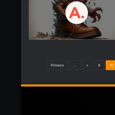
Primeiro
...
«
9
10