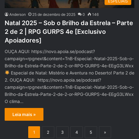
ESPECIAIS
Anderson
25 de dezembro de 2025
0
146
Natal 2025 – Sob o Brilho da Estrela – Parte
2 de 2 | RPG GURPS 4e [Exclusivo
Apoiadores]
OUÇA AQUI: https://novo.apoia.se/podcast?
campaign=rpgnext&content=TnB-Especial:-Natal-2025-Sob-o-
Brilho-da-Estrela-Parte-2-de-2-or-RPG-GURPS-4e-EEgG3LWxx
Especial de Natal: Mistério e Aventura no Deserto! Parte 2 de
2. OUÇA AQUI: https://novo.apoia.se/podcast?
campaign=rpgnext&content=TnB-Especial:-Natal-2025-Sob-o-
Brilho-da-Estrela-Parte-2-de-2-or-RPG-GURPS-4e-EEgG3LWxx
O clima…
Leia mais »
1
2
3
4
5
»