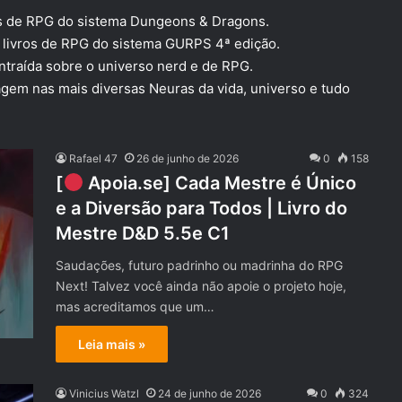
ros de RPG do sistema Dungeons & Dragons.
s livros de RPG do sistema GURPS 4ª edição.
ntraída sobre o universo nerd e de RPG.
agem nas mais diversas Neuras da vida, universo e tudo
Rafael 47
26 de junho de 2026
0
158
[
Apoia.se] Cada Mestre é Único
e a Diversão para Todos | Livro do
Mestre D&D 5.5e C1
Saudações, futuro padrinho ou madrinha do RPG
Next! Talvez você ainda não apoie o projeto hoje,
mas acreditamos que um…
Leia mais »
Vinicius Watzl
24 de junho de 2026
0
324