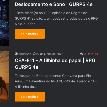
Deslocamento e Sono | GURPS 4e
Bem-vinda(o) ao 199º episódio do Regras do
GURPS 4ª edição: ., um podcast produzido pelo RPG
Next que faz…
Leia mais »
Anderson
22 de junho de 2026
0
2.114
CEA-E11 – A filhinha do papai | RPG
GURPS 4e
Tarrasque na Bota apresenta: Caravana para Ein
Arris, uma aventura do RPG GURPS 4e. Episódio 11 –
A filhinha do…
Leia mais »