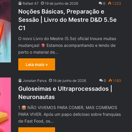
Rafael 47
19 de junho de 2026
0
1.223
Noções Básicas, Preparação e
Sessão | Livro do Mestre D&D 5.5e
C1
O novo Livro do Mestre (5.5e) oficial trouxe muitas
mudanças!
Estamos acompanhando e lendo de
perto o material de…
Leia mais »
Jonatan Paiva
16 de junho de 2026
0
1.183
Guloseimas e Ultraprocessados |
Neuronautas
1
NÃO VIVEMOS PARA COMER, MAS COMEMOS
PARA VIVER. Após um papo delicioso sobre franquias
de Fast Food, os…