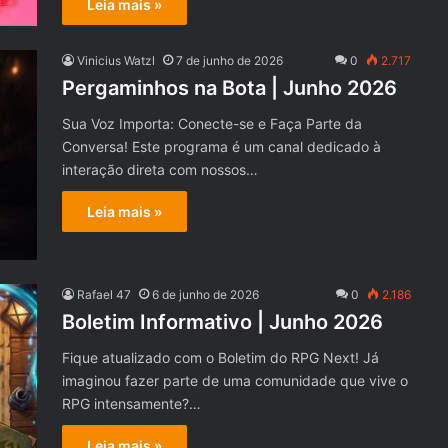
Leia mais »
Vinicius Watzl
7 de junho de 2026
0
2.717
Pergaminhos na Bota | Junho 2026
Sua Voz Importa: Conecte-se e Faça Parte da
Conversa! Este programa é um canal dedicado à
interação direta com nossos…
Leia mais »
Rafael 47
6 de junho de 2026
0
2.186
Boletim Informativo | Junho 2026
Fique atualizado com o Boletim do RPG Next! Já
imaginou fazer parte de uma comunidade que vive o
RPG intensamente?…
Leia mais »