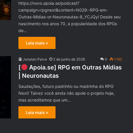
https://novo.apoia.se/podcast?
campaign=rpgnext&content=N029:-RPG-em-
Outras-Midias-or-Neuronautas–8_YCJQyl Desde seu
nascimento nos anos 70, a popularidade dos RPGs
de…
Leia mais »
Jonatan Paiva
2 de junho de 2026
0
1.162
[
Apoia.se] RPG em Outras Mídias
| Neuronautas
Saudações, futuro padrinho ou madrinha do RPG
Next! Talvez você ainda não apoie o projeto hoje,
mas acreditamos que um…
Leia mais »