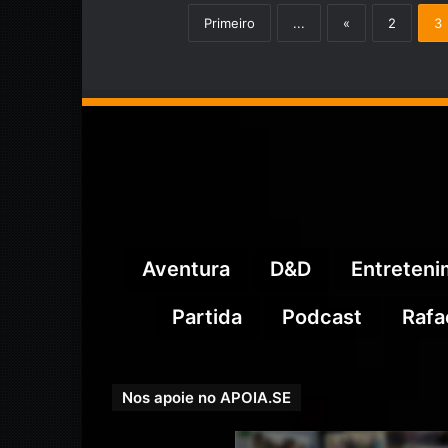
Primeiro
...
«
2
3
Aventura
D&D
Entreten
Partida
Podcast
Rafa
Nos apoie no APOIA.SE