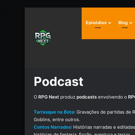
Episódios
Blog
Início
/
Podcast
Podcast
O
RPG Next
produz
podcasts
envolvendo o
RP
Tarrasque na Bota
: Gravações de partidas de 
Goblins, entre outros.
Contos Narrados
: Histórias narradas e edita
histórias de fantasia, ficção, aventura e terror.