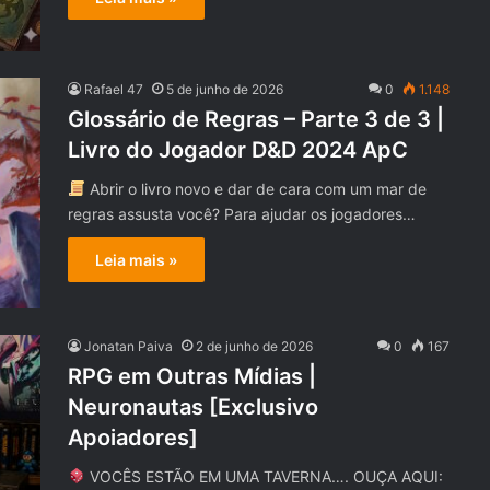
Rafael 47
5 de junho de 2026
0
1.148
Glossário de Regras – Parte 3 de 3 |
Livro do Jogador D&D 2024 ApC
Abrir o livro novo e dar de cara com um mar de
regras assusta você? Para ajudar os jogadores…
Leia mais »
Jonatan Paiva
2 de junho de 2026
0
167
RPG em Outras Mídias |
Neuronautas [Exclusivo
Apoiadores]
VOCÊS ESTÃO EM UMA TAVERNA…. OUÇA AQUI: