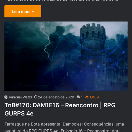
Leia mais »
Vinicius Watzl
24 de agosto de 2020
1
1.009
TnB#170: DAM1E16 – Reencontro | RPG
GURPS 4e
Tarrasque na Bota apresenta: Damocles: Consequências, uma
aventura do RPG GURPS 4e. Episódio 16 – Reencontro. Aqui