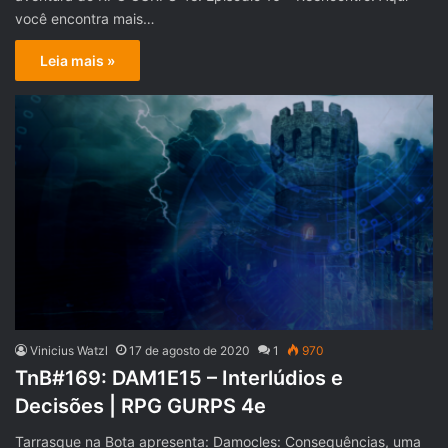
você encontra mais…
Leia mais »
Vinicius Watzl
17 de agosto de 2020
1
970
TnB#169: DAM1E15 – Interlúdios e
Decisões | RPG GURPS 4e
Tarrasque na Bota apresenta: Damocles: Consequências, uma