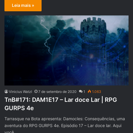
Leia mais »
Vinicius Watzl
7 de setembro de 2020
1
1.063
TnB#171: DAM1E17 – Lar doce Lar | RPG
GURPS 4e
Tarrasque na Bota apresenta: Damocles: Consequências, uma
aventura do RPG GURPS 4e. Episódio 17 – Lar doce lar. Aqui
você…