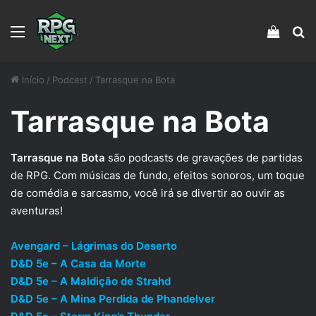
Menu
Veja s
Pr
Início
/
Podcast
/
Tarrasque na Bota
Tarrasque na Bota
Tarrasque na Bota
são podcasts de gravações de partidas
de RPG. Com músicas de fundo, efeitos sonoros, um toque
de comédia e sarcasmo, você irá se divertir ao ouvir as
aventuras!
Avengard – Lágrimas do Deserto
D&D 5e – A Casa da Morte
D&D 5e – A Maldição de Strahd
D&D 5e – A Mina Perdida de Phandelver