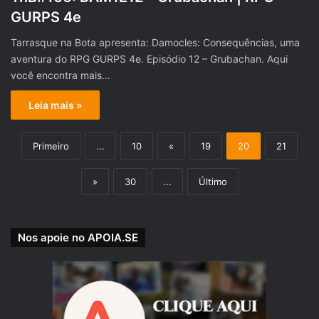
GURPS 4e
Tarrasque na Bota apresenta: Damocles: Consequências, uma
aventura do RPG GURPS 4e. Episódio 12 – Grubachan. Aqui
você encontra mais…
Leia mais »
Primeiro
...
10
«
19
20
21
»
30
...
Último
Nos apoie no APOIA.SE