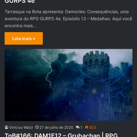
GURPS 4e
Tarrasque na Bota apresenta: Damocles: Consequências, uma
aventura do RPG GURPS 4e. Episódio 13 – Medalhas. Aqui você
encontra mais…
Leia mais »
Vinicius Watzl
27 de julho de 2020
1
833
TnB#166: DAM1E12 – Grubachan | RPG