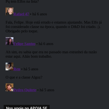
Podem ser tanto de combate como de suporte.
Guerreiro
Para quem busca combate corpo a corpo os guerreiros são
uma das classes mais indicadas. Eles podem carregar
instrumentos como machados, armaduras, escudos e etc.
No entanto, com tantos equipamentos assim eles podem
ficar mais lentos, perdendo alguns pontos em agilidade.
Magos
Enquanto os necromantes utilizam poderes a partir de
mortos, os magos se fazem valer de poderes naturais e
elementais. O maior poder de um mago e poder usar magia
branca, como raios de luzes e poderes de cura. Dessa
forma, eles são extremamentes importantes em uma
Nos apoie no APOIA.SE