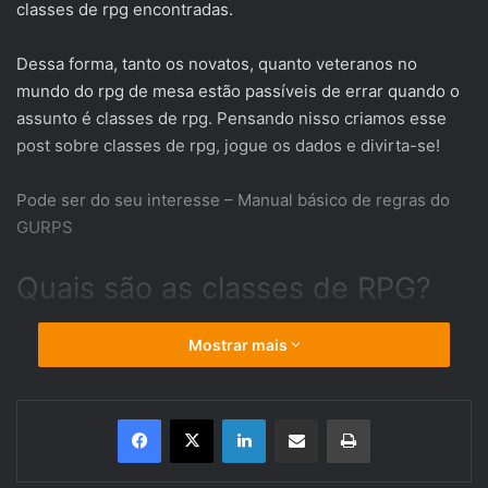
classes de rpg encontradas.
Dessa forma, tanto os novatos, quanto veteranos no
mundo do rpg de mesa estão passíveis de errar quando o
assunto é classes de rpg. Pensando nisso criamos esse
post sobre classes de rpg, jogue os dados e divirta-se!
Pode ser do seu interesse –
Manual básico de regras do
GURPS
Quais são as classes de RPG?
São diversas as classes de RPG, mas de maneira geral
Mostrar mais
podemos subdividi-las em combate direto e classes de
suporte. Evidentemente existem classes passivas e ativas,
que são mais raras e ou perigosas.
Linkedin
Compartilhar via e-mail
Imprimir
Algumas das principais classes são: