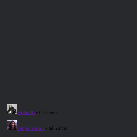
druidas, já que esses se transformam em um animal
específico, também não mítico.
Monges
Se você pensou em um homem careca e pacífico, talvez
você se decepcione agora. Quando falamos em classes de
rpg os monges que aparecem são lutadores e mestres da
sabedoria, podendo até mesmo portar pequenas adagas.
Também estão classificados em combate direto.
Necromante
É verdade que o nome já entrega um pouco sobre essa
classe. Os necromantes são bruxos que se valem de
cadáveres para se comunicarem com os mortos e utilizar a
magia a partir deles.