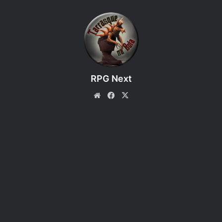
Espadachim
Espadachim se enquadra dentro da categoria de combate
direto. Essa classe luta geralmente com espadas, possuem
muita agilidade nas mãos e são indispensáveis em
qualquer exército. Outro de seus pontos fortes é a sua
RPG Next
capacidade de organização.
Website
Facebook
X
Animagos
Diferente de um espachim, os animagos são uma das
classes passivas. Esses seres possuem o dom de se
transformar em qualquer animal, exceto míticos. Assim
também como não possuem nenhuma habilidade mágica
para realizar feitiços, assim como para realizar rituais.
É importante ressaltar que animagos são diferentes dos