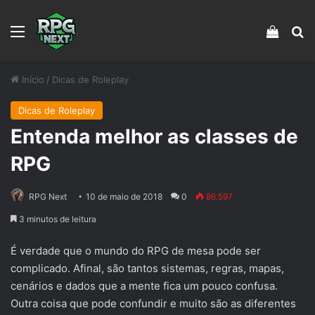
Menu
Veja s
Pr
Início
/
Dicas de Roleplay
Dicas de Roleplay
Entenda melhor as classes de
RPG
RPG Next
10 de maio de 2018
0
86.597
3 minutos de leitura
É verdade que o mundo do RPG de mesa pode ser
complicado. Afinal, são tantos sistemas, regras, mapas,
cenários e dados que a mente fica um pouco confusa.
Outra coisa que pode confundir e muito são as diferentes