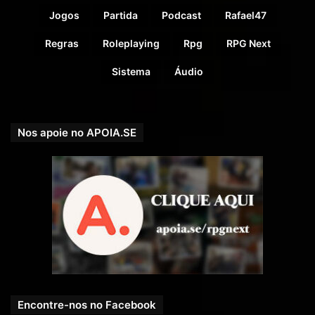
como uma classe de personagem no Conjunto Básico
Jogos
Partida
Podcast
Rafael47
de Dungeons & Dragons (1977) e em revisões
Regras
Roleplaying
Rpg
RPG Next
subsequentes);
Sacerdote;
Sistema
Áudio
Psiônicos;
Swashbuckler;
Nos apoie no APOIA.SE
Algoz;
Matemáticos;
Alquimista;
Arqueiros;
Xamã;
Caçador;
Salteador;
Infernalista;
Gambler;
Encontre-nos no Facebook