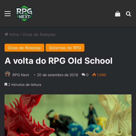
Menu
Veja s
Pr
Início
/
Dicas de Roleplay
Dicas de Roleplay
Sistemas de RPG
A volta do RPG Old School
RPG Next
20 de setembro de 2018
0
1.060
2 minutos de leitura