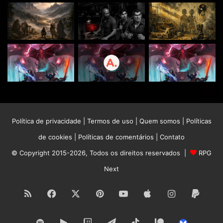
Política de privacidade
|
Termos de uso
|
Quem somos
|
Políticas
de cookies
|
Políticas de comentários
|
Contato
© Copyright 2015-2026, Todos os direitos reservados |
RPG
Next
RSS
Facebook
X
Pinterest
YouTube
Apple
Instagram
Paypa
Spotify
Google
Twitch
Telegram
TikTok
Patreon
Bluesk