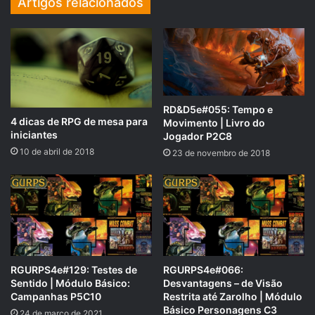
Artigos relacionados
compartilhe esse texto com eles, quem sabe vocês se
inspiram a começar uma nova aventura!
[wen_cta id=”4465″]
F
M
E
S
RD&D5e#055: Tempo e
a
a
m
h
4 dicas de RPG de mesa para
Movimento | Livro do
iniciantes
Jogador P2C8
c
st
ai
ar
10 de abril de 2018
23 de novembro de 2018
e
o
l
e
b
d
o
o
o
n
k
RGURPS4e#129: Testes de
RGURPS4e#066:
Sentido | Módulo Básico:
Desvantagens – de Visão
Campanhas P5C10
Restrita até Zarolho | Módulo
Básico Personagens C3
24 de março de 2021