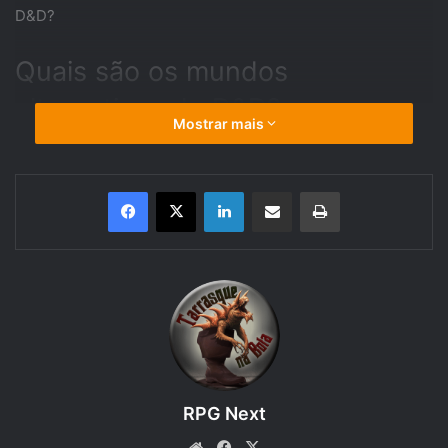
D&D?
Quais são os mundos
alternativos de D&D?
Mostrar mais
Existem bem mais mundos do que sabemos, com toda
certeza. Reza a lenda que ainda não foram descobertos
Linkedin
Compartilhar via e-mail
Imprimir
todos os mundos alternativos de D&D, teoria ainda não
confirmada, mas os esperançosos fãs acreditam fielmente.
Os mundos alternativos de D&D podem ser muitos, mas os
mais famosos são:
Spelljammer
Se fosse para resumir Spelljammer em uma frase seria:
RPG Next
D&D no espaço sideral. Não você não leu errado. Em um
dos mundos alternativos de D&D mais famosos temos a
Website
Facebook
X