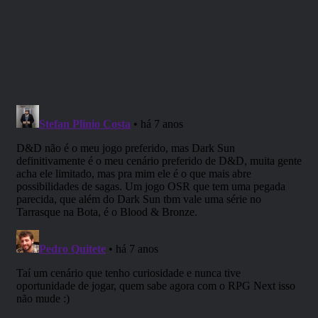
Dark Sun
Aqui temos um dos mundos alternativos de D&D que com
toda a certeza não possui problemas quando o assunto é
popularidade. Dark Sun é bem aceito por estar dentro do
contexto medieval, mas com traços pós-apocalípticos e
uma pitada de Mad Max.
Outro ponto super atrativo em Dark Sun são as novas
raças disponíveis, como Meio-gigantes e Thri-Kreen. Meio
gigantes são exatamente o que o nome sugere, um híbrido
de humano e gigante. Já os Thri-Kreen são uma raça de
humanoide com semelhanças ao Louva Deus. Dessa
forma, possuem 4 braços e duas pernas, o que lhes
garante a vantagem de múltiplos ataques por turno. Além é
claro de possuir garras afiadas, mordida venenosa,
habilidades psiônicas, entre outros.
É importante ressaltar que esse é um dos mundos