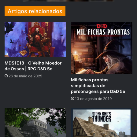
Artigos relacionados
F
M
E
S
a
a
m
h
c
st
ai
ar
e
o
l
e
b
d
MDS1E18 – O Velho Moedor
de Ossos | RPG D&D 5e
o
o
26 de maio de 2025
o
n
Mil fichas prontas
simplificadas de
k
personagens para D&D 5e
13 de agosto de 2019