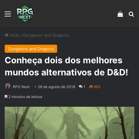
Menu
Veja s
Pr
Início
/
Dungeons and Dragons
Dungeons and Dragons
Conheça dois dos melhores
mundos alternativos de D&D!
RPG Next
28 de agosto de 2018
1
863
2 minutos de leitura