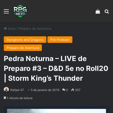
Menu
Veja s
Pr
Início
/
Preparo de Aventura
Dungeons and Dragons
Pré-Podcast
Preparo de Aventura
Pedra Noturna – LIVE de
Preparo #3 – D&D 5e no Roll20
| Storm King’s Thunder
Rafael 47
5 de janeiro de 2019
0
357
1 minuto de leitura