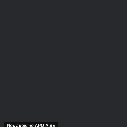
Se você preferir nos apoiar pelo PICPAY, acesse e
veja nossas recompensas:
picpay.me/rpgnext
Nos apoie no APOIA.SE