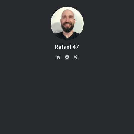
Publicada em 2016, a aventura
Storm King’s Thunder traz gigantes
que emergiram de suas fortalezas
para ameaçar a civilização da
Costa da Espada e toda a região
Rafael 47
da Fronteira Selvagem como
Website
Facebook
X
nunca antes. Para lutar contra
gigantes, os aventureiros terão
que ser gigantes!