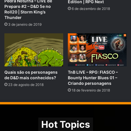
Pedra Noturna – LIVE de
Edition | RPG Next
por mais tempo.
Preparo #2 – D&D 5e no
6 de dezembro de 2018
Roll20 | Storm King’s
Thunder
COMPARTILHE!
3 de janeiro de 2019
Se você gostou desse conteúdo não se esqueça de
compartilhar!
Nosso site é
rpgnext.com.br
,
Nossa Campanha do
PADRIM:
https://www.padrim.com.br/rpgnext
Quais são os personagens
TnB LIVE – RPG: FIASCO –
de D&D mais conhecidos?
Bounty Hunter Blues 01 –
Facebook
RpgNextPage
,
Criando personagens
23 de agosto de 2018
Grupo do Facebook
RPGNext Group
,
18 de fevereiro de 2018
Twitter
@RPG_Next
,
Google Plus
,
Canal do
YouTube
,
Hot Topics
Vote no
iTunes do Tarrasque na Bota
e no
iTunes do