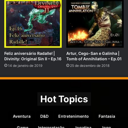
formas de ajuda, você nos ajudará a manter nosso trabalho
por mais tempo.
COMPARTILHE!
Se você gostou desse conteúdo não se esqueça de
compartilhar!
Nosso site é
rpgnext.com.br
,
Feliz aniversário Radalle! |
Artur, Cego-San e Galinha |
Divinity: Original Sin II – Ep.16
Tomb of Annihilation – Ep.01
14 de janeiro de 2019
25 de dezembro de 2018
Nossa Campanha do
PADRIM:
https://www.padrim.com.br/rpgnext
Facebook
RpgNextPage
,
Grupo do Facebook
RPGNext Group
,
Hot Topics
Twitter
@RPG_Next
,
Google Plus
,
Aventura
D&D
Entretenimento
Fantasia
Canal do
YouTube
,
Vote no
iTunes do Tarrasque na Bota
e no
iTunes do
Game
Interpretação
Jogatina
Jogo