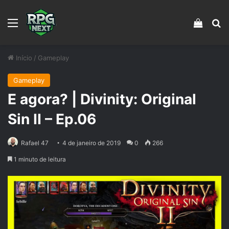
Menu
Veja s
Pr
Início
/
Gameplay
Gameplay
E agora? | Divinity: Original
Sin II – Ep.06
Rafael 47
4 de janeiro de 2019
0
266
1 minuto de leitura