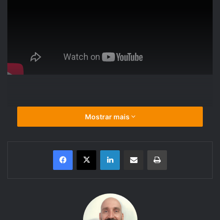
Mostrar mais
Lançando em 2017, Divinity:
Linkedin
Compartilhar via e-mail
Imprimir
Original Sin II é um videogame de
estratégia e RPG com muita
história de fantasia medieval e
combate tático por turnos. O jogo
se passa no mundo de fantasia de