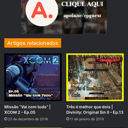
Artigos relacionados
Por fim, lembre-se que você também pode nos ajudar
através de compras em nossos links afiliados. Caso você
veja um produto de seu interesse em nossos banners na
lateral direita do site, se você clicar lá e efetuar uma
compra de QUALQUER produto dentro do site, essas
Missão “Vai com tudo” |
Três é melhor que dois |
empresas afiliadas nos repassam um percentual de sua
XCOM 2 – Ep.05
Divinity: Original Sin II – Ep.13
compra para nós. Saiba que seu produto não custará
23 de dezembro de 2018
11 de janeiro de 2019
nenhum centavo a mais por causa disso! Ok? Com essas