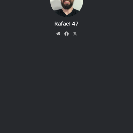
Rivellon, séculos depois da
primeira Divindade. Os seres vivos
Rafael 47
em Rivellon têm uma forma de
Website
Facebook
X
energia conhecida como “
Source
“,
e os indivíduos chamados
Sourcerers
podem manipular a
Source
para conjurar magias ou
melhorar suas habilidades de
combate.