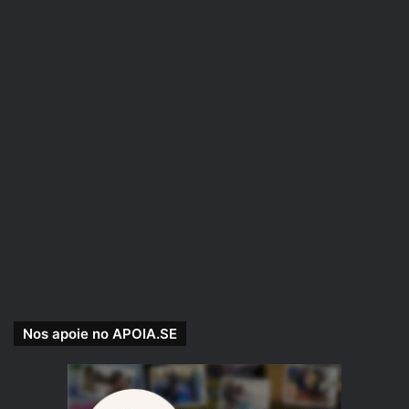
Se você preferir nos apoiar pelo PICPAY, acesse e
veja nossas recompensas:
picpay.me/rpgnext
Nos apoie no APOIA.SE