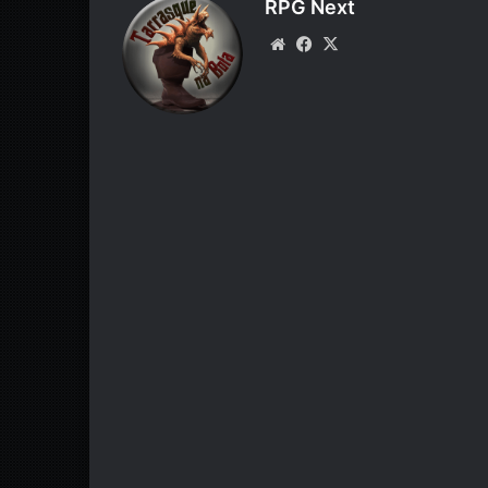
RPG Next
k
Website
Facebook
X