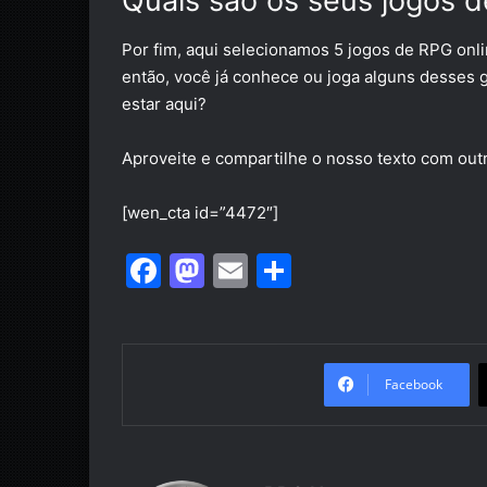
Quais são os seus jogos d
Por fim, aqui selecionamos 5 jogos de RPG onli
então, você já conhece ou joga alguns desse
estar aqui?
Aproveite e compartilhe o nosso texto com out
[wen_cta id=”4472″]
F
M
E
S
a
a
m
h
c
st
ai
ar
e
o
l
e
Facebook
b
d
o
o
o
n