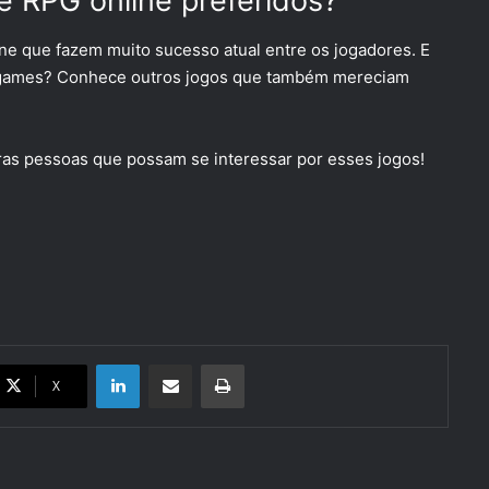
e RPG online preferidos?
ne que fazem muito sucesso atual entre os jogadores. E
s games? Conhece outros jogos que também mereciam
ras pessoas que possam se interessar por esses jogos!
Linkedin
Compartilhar via e-mail
Imprimir
X