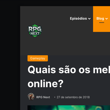
Episódios
Blog
Início
/
Gameplay
/
Quais são os melhores jogos de
Gameplay
Quais são os me
online?
RPG Next
27 de setembro de 2018