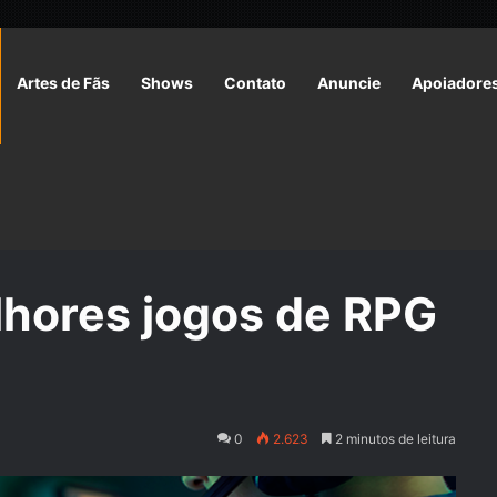
Artes de Fãs
Shows
Contato
Anuncie
Apoiadore
 RPG online?
lhores jogos de RPG
0
2.623
2 minutos de leitura