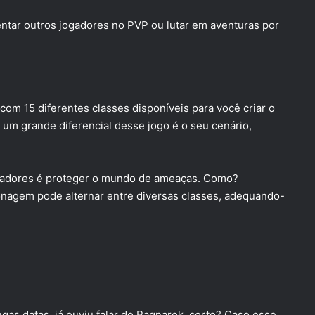
entar outros jogadores no PVP ou lutar em aventuras por
om 15 diferentes classes disponíveis para você criar o
 um grande diferencial desse jogo é o seu cenário,
jogadores é proteger o mundo de ameaças. Como?
onagem pode alternar entre diversas classes, adequando-
as datas, já ouviu falar do Ragnarok, certo? Caso esse