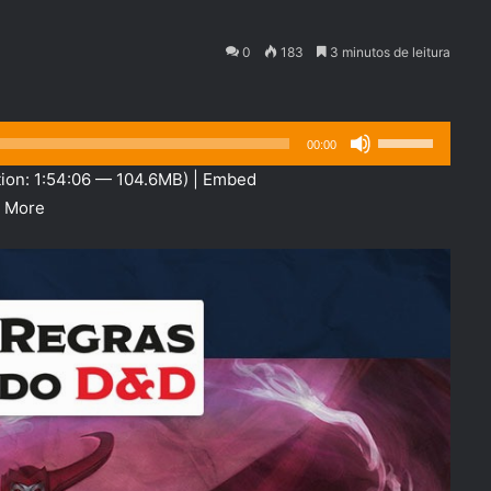
0
183
3 minutos de leitura
Use
00:00
as
ion: 1:54:06 — 104.6MB) |
Embed
setas
|
More
para
cima
ou
para
baixo
para
aumentar
ou
diminuir
o
volume.