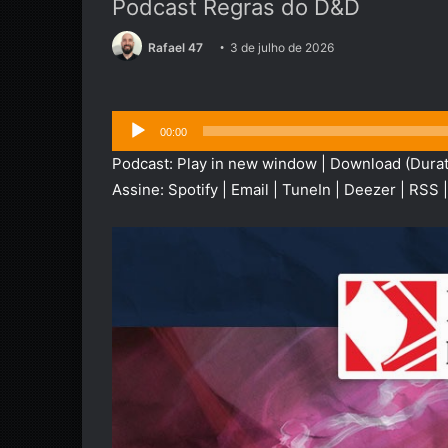
Podcast Regras do D&D
Rafael 47
3 de julho de 2026
Tocador
00:00
de
Podcast:
Play in new window
|
Download
(Durat
áudio
Assine:
Spotify
|
Email
|
TuneIn
|
Deezer
|
RSS