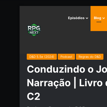
Episódios
Blog
Início
/
Podcast
/
Regras do D&D
/
Conduzindo o Jog
D&D 5.5e (2024)
Podcast
Regras do D&D
Conduzindo o Jo
Narração | Livro
C2