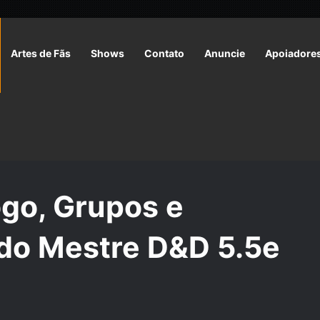
Artes de Fãs
Shows
Contato
Anuncie
Apoiadore
o, Grupos e Narração | Livro do Mestre D&D 5.5e C2
go, Grupos e
 do Mestre D&D 5.5e