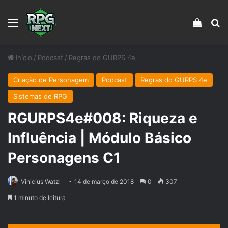
Menu
Veja s
Pr
Início
/
Podcast
/
Regras do GURPS 4e
Criação de Personagem
Podcast
Regras do GURPS 4e
Sistemas de RPG
RGURPS4e#008: Riqueza e
Influência | Módulo Básico
Personagens C1
Vinicius Watzl
14 de março de 2018
0
307
1 minuto de leitura