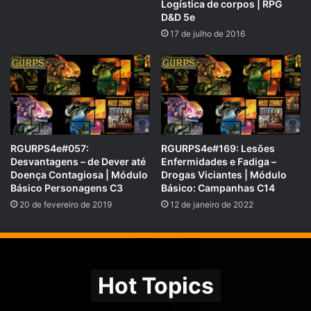
Logística de corpos | RPG
COMPARTILHE!
D&D 5e
Se você gostou desse Podcast de RPG, então não se
17 de julho de 2016
esqueça de compartilhar!
Nosso site é
https://rpgnext.com.br
,
Nossa Campanha do
PADRIM:
https://www.padrim.com.br/rpgnext
RGURPS4e#057:
RGURPS4e#169: Lesões
Facebook
RpgNextPage
,
Desvantagens – de Dever até
Enfermidades e Fadiga –
Doença Contagiosa | Módulo
Drogas Viciantes | Módulo
Grupo do Facebook
RPGNext Group
,
Básico Personagens C3
Básico: Campanhas C14
Twitter
@RPG_Next
,
20 de fevereiro de 2019
12 de janeiro de 2022
Google Plus
,
Canal do
YouTube
,
Vote no
iTunes do Tarrasque na Bota
e no
iTunes do
RPG Next Podcast
com
5 estrelas
para também ajudar
Hot Topics
na divulgação!