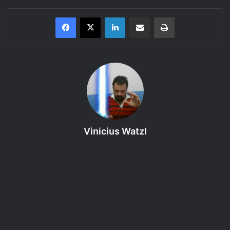
Linkedin
Compartilhar via e-mail
Imprimir
Saiba mais um pouco sobre o
GURPS 4 edição, Módulo Básico
(Personagens)
.
Bem vindo ao
8º episódio – Riqueza e Influência – 1ª
Interação – GURPS – Módulo Básico (Personagens) –
Cap. 1
da categoria
Regras do GURPS 4e
,
um podcast
Vinicius Watzl
produzido pelo RPG Next que discute as regras dos livros
da 4ª edição do GURPS.
Proposta:
Introduzir o Módulo Básico (Personagens) de
GURPS 4e.
Referência Bibliográfica
:
GURPS 4 edição, Módulo Básico
(Personagens)
← clique para comprar