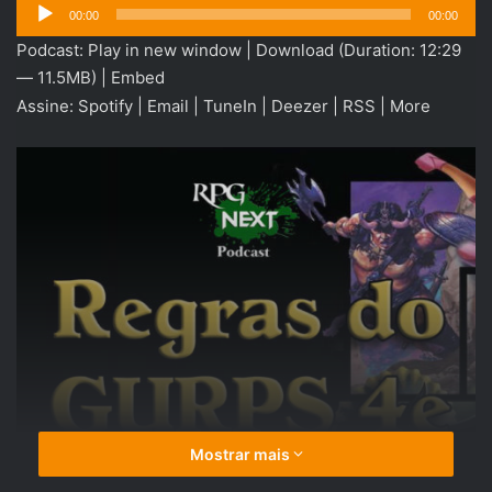
Tocador
00:00
00:00
de
Podcast:
Play in new window
|
Download
(Duration: 12:29
áudio
— 11.5MB) |
Embed
Assine:
Spotify
|
Email
|
TuneIn
|
Deezer
|
RSS
|
More
Mostrar mais