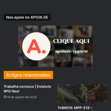
https://www.padrim.com.br/rpgnext
Nos apoie no APOIA.SE
Artigos relacionados
PADRINHOS E MADRINHAS QUE APOIARAM O RPG NEXT –
FEVEREIRO DE 2018:
Trabalhe conosco | Estatuto
RPG Next
https://rpgnext.com.br/
doadores
/
18 de agosto de 2020
TnB#016: MPP-E16 –