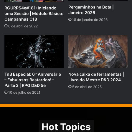
Pergaminhos na Bota |
RGURPS4e#181: Iniciando
Janeiro 2026
uma Sessão | Módulo Básico:
Campanhas C18
18 de janeiro de 2026
PADRINHOS E MADRINHAS QUE APOIARAM O RPG NEXT –
AGOSTO DE 2018:
6 de abril de 2022
https://rpgnext.com.br/
doadores
/
COMPARTILHE!
Se você gostou desse Podcast de RPG, então não se
esqueça de compartilhar!
TnB Especial: 6º Aniversário
Nova caixa de ferramentas |
Nosso site é
https://rpgnext.com.br
,
– Fabulosos Bastardos! –
Livro do Mestre D&D 2024
Parte 3 | RPG D&D 5e
5 de abril de 2025
Nossa Campanha do
10 de julho de 2021
PADRIM:
https://www.padrim.com.br/rpgnext
Facebook
RpgNextPage
,
Grupo do Facebook
RPGNext Group
,
Hot Topics
Twitter
@RPG_Next
,