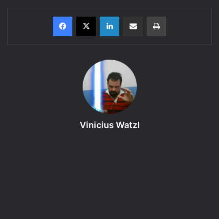
Linkedin
Compartilhar via e-mail
Imprimir
Saiba mais um pouco sobre o
GURPS 4 edição, Módulo Básico
(Personagens)
.
Aqui você encontra uma revisão (review) em audio
sonorizado de uma parte das regras do livro. Coloque seu
fone de ouvido e curta!
Vinicius Watzl
Bem vindo ao
33º episódio – Vantagens – 023ª Interação
– Lista de Vantagens – GURPS – Módulo Básico
(Personagens) – Cap. 2
da categoria
Regras do GURPS
4e
,
um podcast produzido pelo RPG Next que discute as
regras dos livros da 4ª edição do GURPS.