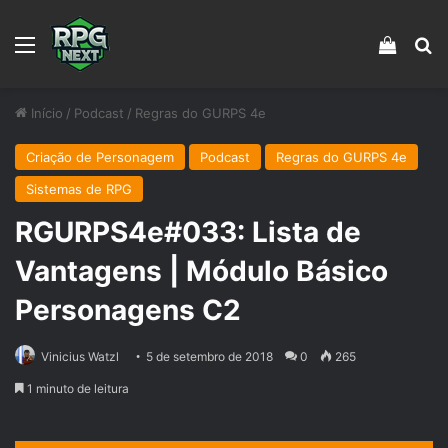
Menu
Veja s
Pr
Início
/
Podcast
/
Regras do GURPS 4e
Criação de Personagem
Podcast
Regras do GURPS 4e
Sistemas de RPG
RGURPS4e#033: Lista de
Vantagens | Módulo Básico
Personagens C2
Vinicius Watzl
5 de setembro de 2018
0
265
1 minuto de leitura