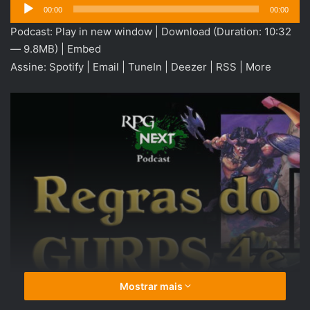
Tocador
00:00
00:00
de
Podcast:
Play in new window
|
Download
(Duration: 10:32
áudio
— 9.8MB) |
Embed
Assine:
Spotify
|
Email
|
TuneIn
|
Deezer
|
RSS
|
More
Mostrar mais