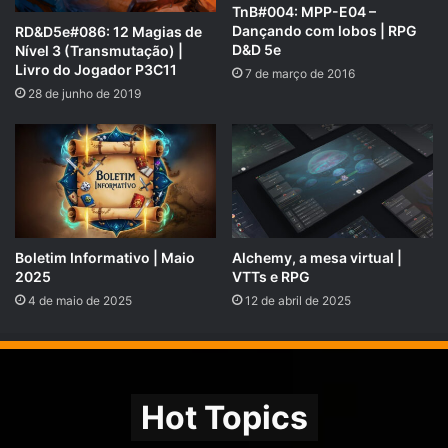
TnB#004: MPP-E04 –
Dançando com lobos | RPG
RD&D5e#086: 12 Magias de
D&D 5e
Nível 3 (Transmutação) |
Livro do Jogador P3C11
7 de março de 2016
28 de junho de 2019
Boletim Informativo | Maio
Alchemy, a mesa virtual |
2025
VTTs e RPG
Boletim Informativo RPG Next
4 de maio de 2025
12 de abril de 2025
https://bit.ly/boletim-informativo-rpg-next
Hot Topics