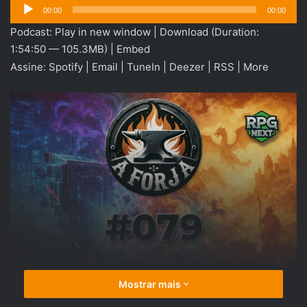
Tocador
00:00
00:00
de
Podcast:
Play in new window
|
Download
(Duration:
áudio
1:54:50 — 105.3MB) |
Embed
Assine:
Spotify
|
Email
|
TuneIn
|
Deezer
|
RSS
|
More
Mostrar mais