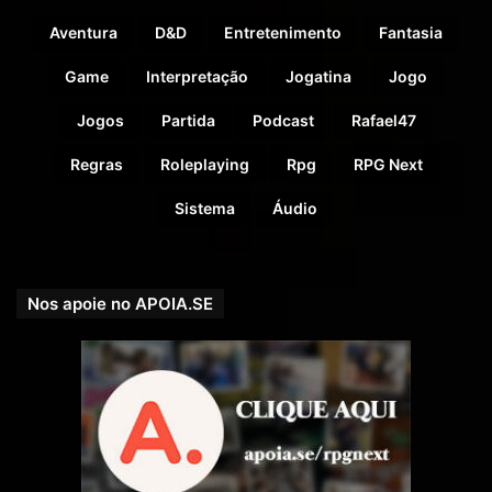
Aventura
D&D
Entretenimento
Fantasia
Game
Interpretação
Jogatina
Jogo
Jogos
Partida
Podcast
Rafael47
Regras
Roleplaying
Rpg
RPG Next
Sistema
Áudio
Nos apoie no APOIA.SE
O RPG Next agora tem um grupo oficial no
Telegram
!
Venha trocar ideias, compartilhar suas aventuras e se
conectar com outros jogadores apaixonados por RPG.