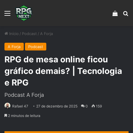
Menu
Veja s
Pr
Início
/
Podcast
/
A Forja
A Forja
Podcast
RPG de mesa online ficou
gráfico demais? | Tecnologia
e RPG
Podcast A Forja
Rafael 47
27 de dezembro de 2025
0
159
2 minutos de leitura