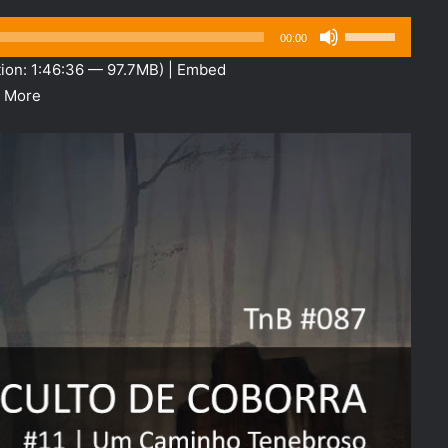
Use
00:00
as
ion: 1:46:36 — 97.7MB) |
Embed
setas
|
More
para
cima
ou
para
baixo
para
aumentar
ou
diminuir
o
volume.