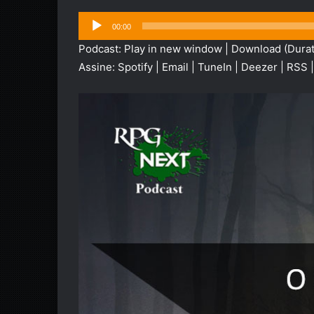
Tocador
00:00
de
Podcast:
Play in new window
|
Download
(Durat
áudio
Assine:
Spotify
|
Email
|
TuneIn
|
Deezer
|
RSS