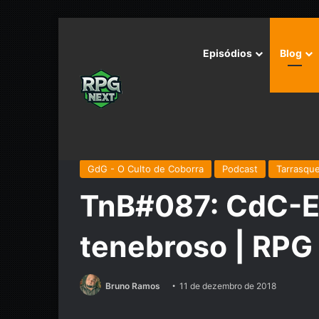
Episódios
Blog
Início
/
Podcast
/
Tarrasque na Bota
/
TnB#087: CdC-
GdG - O Culto de Coborra
Podcast
Tarrasque
TnB#087: CdC-E
tenebroso | RPG
Bruno Ramos
11 de dezembro de 2018