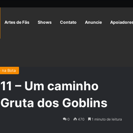
Artes de Fãs
Shows
Contato
Anuncie
Apoiadore
E11 – Um caminho tenebroso | RPG Gruta dos Goblins
 na Bota
11 – Um caminho
 Gruta dos Goblins
0
470
1 minuto de leitura