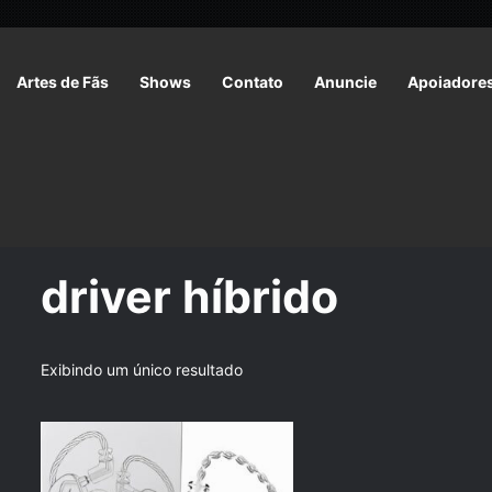
Artes de Fãs
Shows
Contato
Anuncie
Apoiadore
Início
/
Produtos marcados com a tag “driver híbrido”
driver híbrido
Exibindo um único resultado