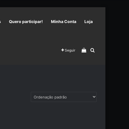
s
Quero participar!
Minha Conta
Loja
Veja seu carrinho 
Procurar por
Seguir