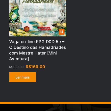
Vaga on-line RPG D&D 5e –
O Destino das Hamadríades
com Mestre Hater [Mini
Aventura]
O
O
R$
169,00
R$
190,00
preço
preço
original
atual
Ler mais
era:
é:
R$190,00.
R$169,00.