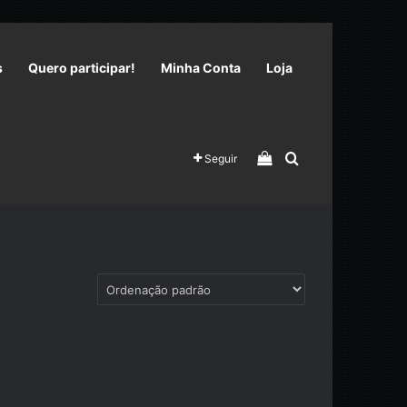
s
Quero participar!
Minha Conta
Loja
Veja seu carrinho 
Procurar por
Seguir