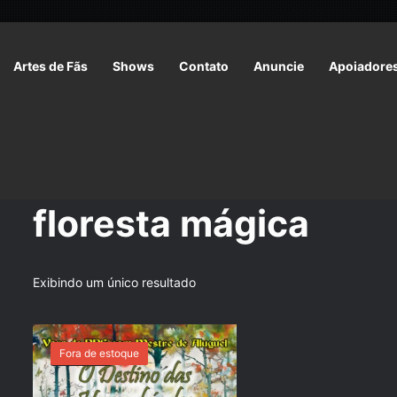
Artes de Fãs
Shows
Contato
Anuncie
Apoiadore
Início
/
Produtos marcados com a tag “floresta mágica”
floresta mágica
Exibindo um único resultado
Fora de estoque
OFERTA!