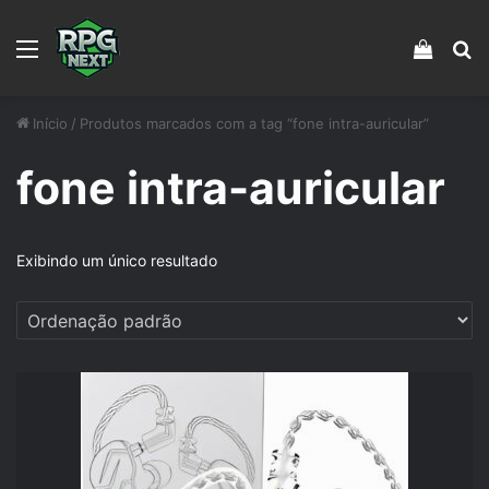
Menu
Veja s
Pr
Início
/
Produtos marcados com a tag “fone intra-auricular”
fone intra-auricular
Exibindo um único resultado