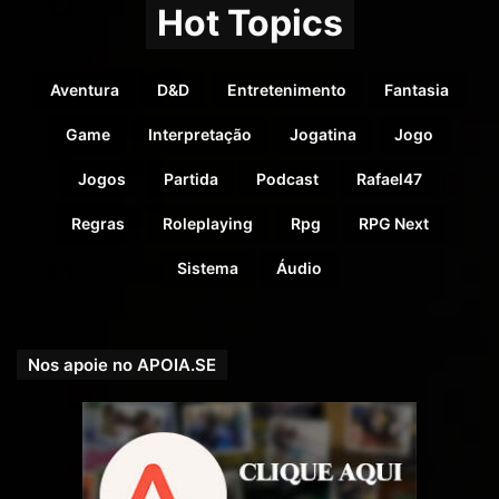
Hot Topics
Aventura
D&D
Entretenimento
Fantasia
Game
Interpretação
Jogatina
Jogo
Jogos
Partida
Podcast
Rafael47
Regras
Roleplaying
Rpg
RPG Next
Sistema
Áudio
Nos apoie no APOIA.SE