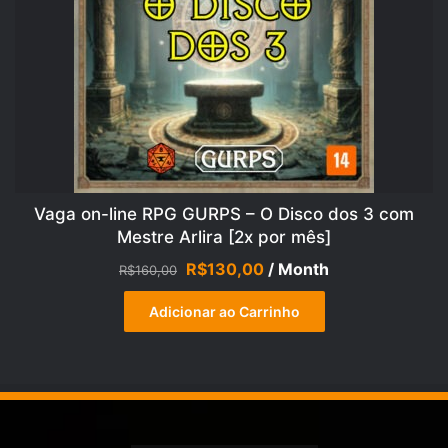
Vaga on-line RPG GURPS – O Disco dos 3 com
Mestre Arlira [2x por mês]
O
O
R$
130,00
/ Month
R$
160,00
preço
preço
original
atual
Adicionar ao Carrinho
era:
é:
R$160,00.
R$130,00.