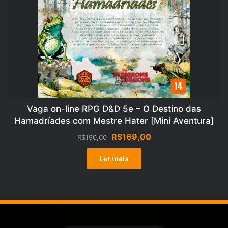
Vaga on-line RPG D&D 5e – O Destino das
Hamadríades com Mestre Hater [Mini Aventura]
O
O
R$
169,00
R$
190,00
preço
preço
original
atual
Ler mais
era:
é:
R$190,00.
R$169,00.