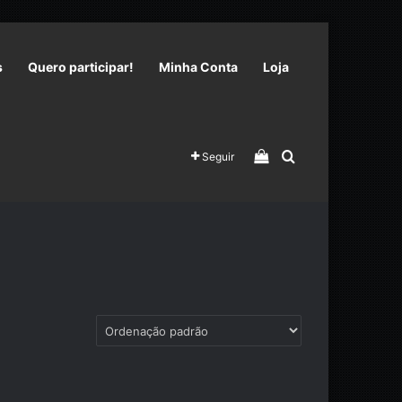
s
Quero participar!
Minha Conta
Loja
Veja seu carrinho 
Procurar por
Seguir