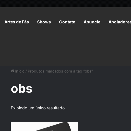
Artes de Fãs
Shows
Contato
Anuncie
Apoiadore
Início
/
Produtos marcados com a tag “obs”
obs
Exibindo um único resultado