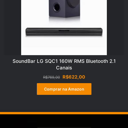
SoundBar LG SQC1 160W RMS Bluetooth 2.1
Canais
O
O
R$
622,00
R$
769,00
preço
preço
original
atual
Comprar na Amazon
era:
é:
R$769,00.
R$622,00.