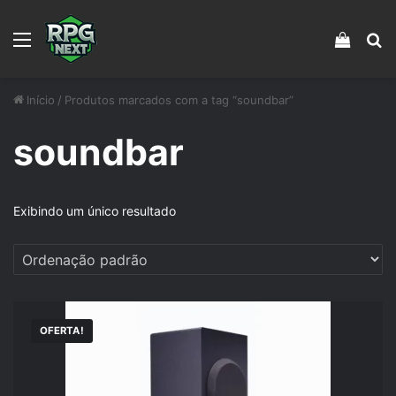
Menu
Veja s
Pr
Início
/
Produtos marcados com a tag “soundbar”
soundbar
Exibindo um único resultado
OFERTA!