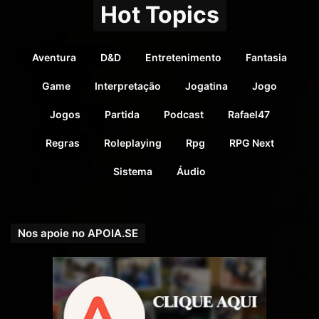
Hot Topics
Aventura
D&D
Entretenimento
Fantasia
Game
Interpretação
Jogatina
Jogo
Jogos
Partida
Podcast
Rafael47
Regras
Roleplaying
Rpg
RPG Next
Sistema
Áudio
Nos apoie no APOIA.SE