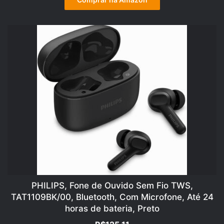
era:
é:
R$1.199,00.
R$911,05.
PHILIPS, Fone de Ouvido Sem Fio TWS,
TAT1109BK/00, Bluetooth, Com Microfone, Até 24
horas de bateria, Preto