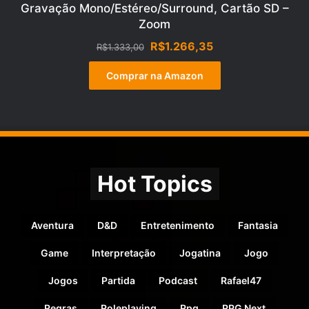
Gravação Mono/Estéreo/Surround, Cartão SD –
Zoom
O
O
R$
1.266,35
R$
1.333,00
preço
preço
original
atual
Comprar na Amazon
era:
é:
R$1.333,00.
R$1.266,35.
Hot Topics
Aventura
D&D
Entretenimento
Fantasia
Game
Interpretação
Jogatina
Jogo
Jogos
Partida
Podcast
Rafael47
Regras
Roleplaying
Rpg
RPG Next