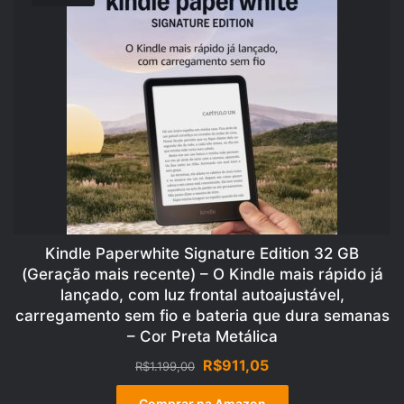
Kindle Paperwhite Signature Edition 32 GB
(Geração mais recente) – O Kindle mais rápido já
lançado, com luz frontal autoajustável,
carregamento sem fio e bateria que dura semanas
– Cor Preta Metálica
O
O
R$
911,05
R$
1.199,00
preço
preço
original
atual
Comprar na Amazon