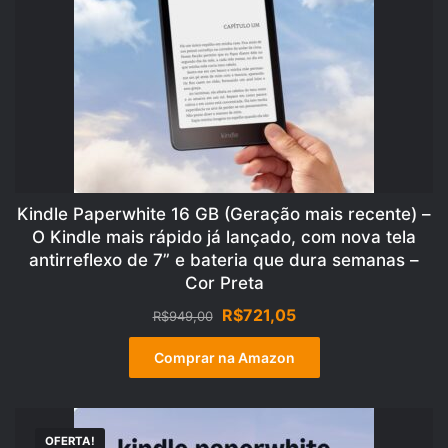
Kindle Paperwhite 16 GB (Geração mais recente) –
O Kindle mais rápido já lançado, com nova tela
antirreflexo de 7” e bateria que dura semanas –
Cor Preta
O
O
R$
721,05
R$
949,00
preço
preço
original
atual
Comprar na Amazon
era:
é:
R$949,00.
R$721,05.
OFERTA!