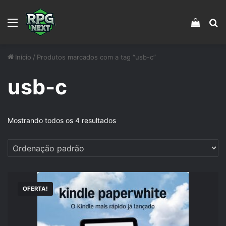
Menu
Veja s
Pr
Início
/
Produtos marcados com a tag “usb-c”
usb-c
Mostrando todos os 4 resultados
OFERTA!