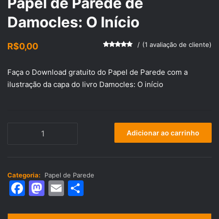
Papel de Parede de
Damocles: O Início
(
1
avaliação de cliente)
R$
0,00
Avaliado
1
como
5.00
de 5, com
Faça o Download gratuito do Papel de Parede com a
baseado
em
ilustração da capa do livro Damocles: O início
avaliação
de cliente
Papel
Adicionar ao carrinho
de
Parede
de
Damocles:
Categoria:
Papel de Parede
O
F
M
E
S
Início
a
a
m
h
quantidade