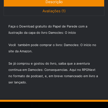
c
st
ai
ar
Descrição
e
o
l
e
Avaliações (1)
b
d
o
o
Faça o Download gratuito do Papel de Parede com a
o
n
ilustração da capa do livro Damocles: O início
k
Você também pode comprar o livro: Damocles: O início no
site da
Amazon
.
Se já comprou e gostou do livro, saiba que a aventura
continua em
Damocles: Consequencias
. Aqui no RPGNext
no formato de podcast, e, em breve romanceado em livro a
ser lançado.