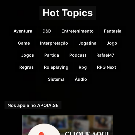
Hot Topics
Aventura
D&D
Entretenimento
Fantasia
Game
Interpretação
Jogatina
Jogo
Jogos
Partida
Podcast
Rafael47
Regras
Roleplaying
Rpg
RPG Next
Sistema
Áudio
Nos apoie no APOIA.SE