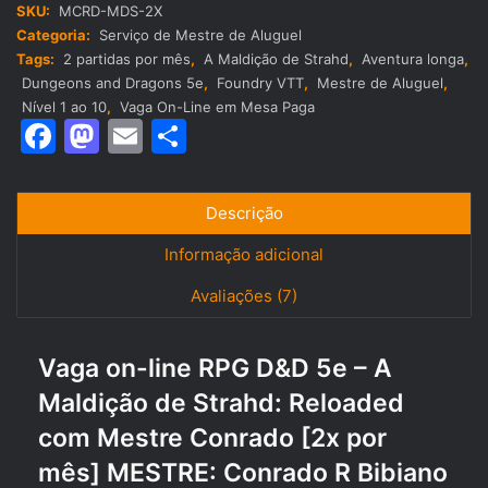
D&D
SKU:
MCRD-MDS-2X
5e
Categoria:
Serviço de Mestre de Aluguel
-
Tags:
2 partidas por mês
,
A Maldição de Strahd
,
Aventura longa
,
A
Dungeons and Dragons 5e
,
Foundry VTT
,
Mestre de Aluguel
,
Maldição
Nível 1 ao 10
,
Vaga On-Line em Mesa Paga
de
F
M
E
S
Strahd:
a
a
m
h
Reloaded
com
c
st
ai
ar
Mestre
Descrição
e
o
l
e
Conrado
[2x
Informação adicional
b
d
por
Avaliações (7)
mês]
o
o
quantidade
o
n
Vaga on-line RPG D&D 5e – A
k
Maldição de Strahd: Reloaded
com Mestre Conrado [2x por
mês] MESTRE: Conrado R Bibiano