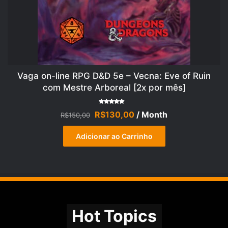
Vaga on-line RPG D&D 5e – Vecna: Eve of Ruin
com Mestre Arboreal [2x por mês]
Avaliação
O
O
R$
130,00
/ Month
R$
150,00
5.00
de 5
preço
preço
original
atual
Adicionar ao Carrinho
era:
é:
R$150,00.
R$130,00.
Hot Topics