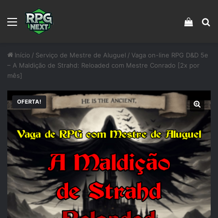
Menu
Veja s
Pr
Início
/
Serviço de Mestre de Aluguel
/
Vaga on-line RPG D&D 5e
– A Maldição de Strahd: Reloaded com Mestre Conrado [2x por
mês]
OFERTA!