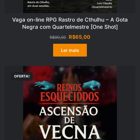
Vaga on-line RPG Rastro de Cthulhu – A Gota
Negra com Quartelmestre [One Shot]
O
O
R$
65,00
R$
90,00
preço
preço
original
atual
Ler mais
era:
é:
R$90,00.
R$65,00.
OFERTA!