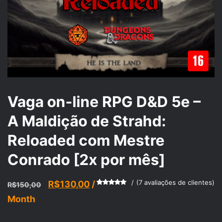
Vaga on-line RPG D&D 5e –
A Maldição de Strahd:
Reloaded com Mestre
Conrado [2x por mês]
O
O
(
7
avaliações de clientes)
R$
130,00
/
R$
150,00
Avaliado
7
preço
preço
Month
como
5.00
de 5, com
baseado
original
atual
em