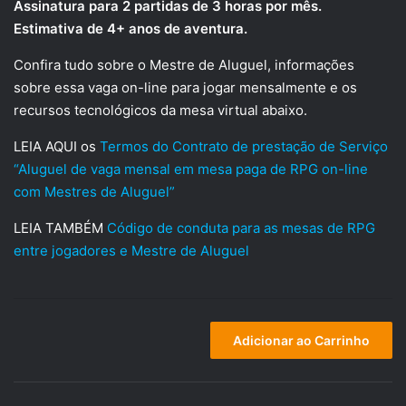
Assinatura para 2 partidas de 3 horas por mês.
avaliações
era:
é:
de clientes
Estimativa de 4+ anos de aventura.
R$150,00.
R$130,00.
Confira tudo sobre o Mestre de Aluguel, informações
sobre essa vaga on-line para jogar mensalmente e os
recursos tecnológicos da mesa virtual abaixo.
LEIA AQUI os
Termos do Contrato de prestação de Serviço
“Aluguel de vaga mensal em mesa paga de RPG on-line
com Mestres de Aluguel”
LEIA TAMBÉM
Código de conduta para as mesas de RPG
entre jogadores e Mestre de Aluguel
Vaga
Adicionar ao Carrinho
on-
line
RPG