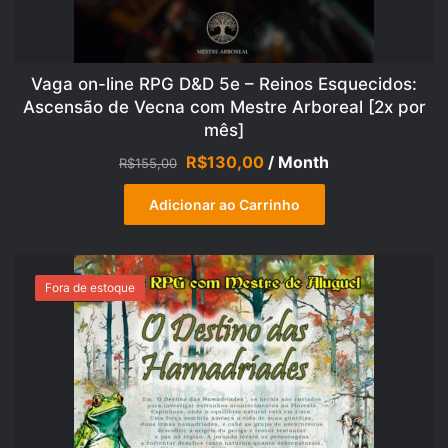
Vaga on-line RPG D&D 5e – Reinos Esquecidos:
Ascensão de Vecna com Mestre Arboreal [2x por
mês]
O
O
R$
130,00
/ Month
R$
155,00
preço
preço
original
atual
Adicionar ao Carrinho
era:
é:
R$155,00.
R$130,00.
Fora de estoque
OFERTA!