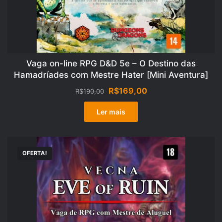
Vaga on-line RPG D&D 5e – O Destino das
Hamadríades com Mestre Hater [Mini Aventura]
O
O
R$
169,00
R$
190,00
preço
preço
original
atual
Ler mais
era:
é:
R$190,00.
R$169,00.
OFERTA!