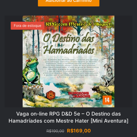
Adicionar ao Carrinho
era:
é:
R$220,00.
R$182,00.
Fora de estoque
OFERTA!
Vaga on-line RPG D&D 5e – O Destino das
Hamadríades com Mestre Hater [Mini Aventura]
O
O
R$
169,00
R$
190,00
preço
preço