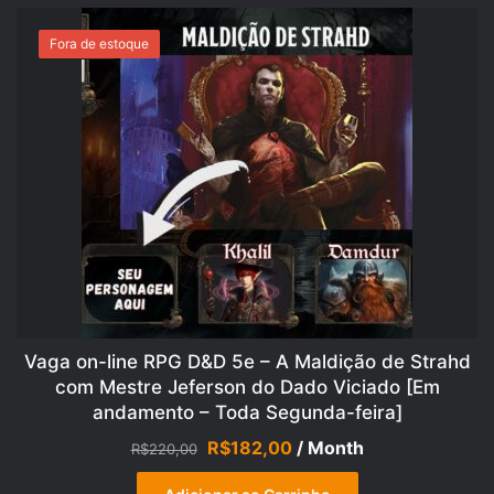
Fora de estoque
OFERTA!
Vaga on-line RPG D&D 5e – A Maldição de Strahd
com Mestre Jeferson do Dado Viciado [Em
andamento – Toda Segunda-feira]
O
O
R$
182,00
/ Month
R$
220,00
preço
preço
original
atual