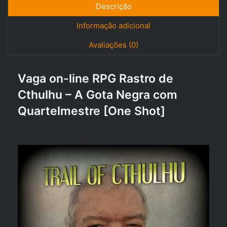
c
st
ai
ar
Descrição
e
o
l
e
Informação adicional
b
d
Avaliações (0)
o
o
o
n
Vaga on-line RPG Rastro de
k
Cthulhu – A Gota Negra com
Quartelmestre [One Shot]