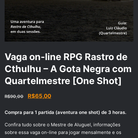
Vaga on-line RPG Rastro de
Cthulhu – A Gota Negra com
Quartelmestre [One Shot]
O
O
R$
65,00
R$
90,00
preço
preço
Compra para 1 partida (aventura one shot) de 3 horas.
original
atual
era:
é:
Confira tudo sobre o Mestre de Aluguel, informações
sobre essa vaga on-line para jogar mensalmente e os
R$90,00.
R$65,00.