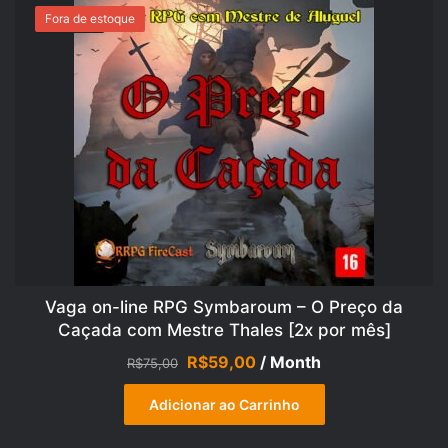
Fora de estoque
OFERTA!
Vaga on-line RPG Symbaroum – O Preço da
Caçada com Mestre Thales [2x por mês]
O
O
R$
59,00
/ Month
R$
75,00
preço
preço
original
atual
Adicionar ao Carrinho
era:
é:
R$75,00.
R$59,00.