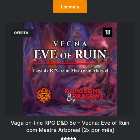
original
atual
Ler mais
era:
é:
R$190,00.
R$169,00.
OFERTA!
Vaga on-line RPG D&D 5e – Vecna: Eve of Ruin
com Mestre Arboreal [2x por mês]