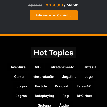
Avaliação
O
O
R$
130,00
/ Month
R$
150,00
5.00
de 5
preço
preço
original
atual
Adicionar ao Carrinho
era:
é:
R$150,00.
R$130,00.
Hot Topics
Aventura
D&D
Entretenimento
Fantasia
Game
Interpretação
Jogatina
Jogo
Jogos
Partida
Podcast
Rafael47
Regras
Roleplaying
Rpg
RPG Next
Sistema
Áudio