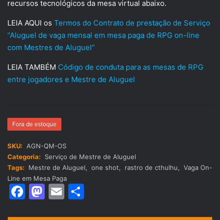
recursos tecnológicos da mesa virtual abaixo.
LEIA AQUI os
Termos do Contrato de prestação de Serviço
“Aluguel de vaga mensal em mesa paga de RPG on-line
com Mestres de Aluguel”
LEIA TAMBÉM
Código de conduta para as mesas de RPG
entre jogadores e Mestre de Aluguel
Fora de estoque
SKU:
AGN-QM-OS
Categoria:
Serviço de Mestre de Aluguel
Tags:
Mestre de Aluguel
,
one shot
,
rastro de cthulhu
,
Vaga On-
Line em Mesa Paga
F
M
E
S
a
a
m
h