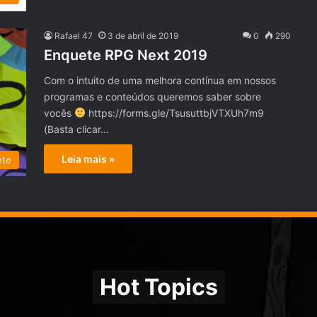
Rafael 47
3 de abril de 2019
0
290
Enquete RPG Next 2019
Com o intuito de uma melhora contínua em nossos
programas e conteúdos queremos saber sobre
vocês
https://forms.gle/TsusuttbjVTXUh7m9
(Basta clicar…
Leia mais »
ete
Hot Topics