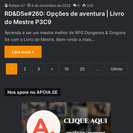
Rafael 47
4 de novembro de 2022
0
325
RD&D5e#260: Opções de aventura | Livro
do Mestre P3C9
Aprenda a ser um mestre melhor de RPG Dungeons & Dragons
5e com o Livro do Mestre. Bem-vindo a mais…
Leia mais »
1
2
3
»
10
20
...
Último
Nos apoie no APOIA.SE