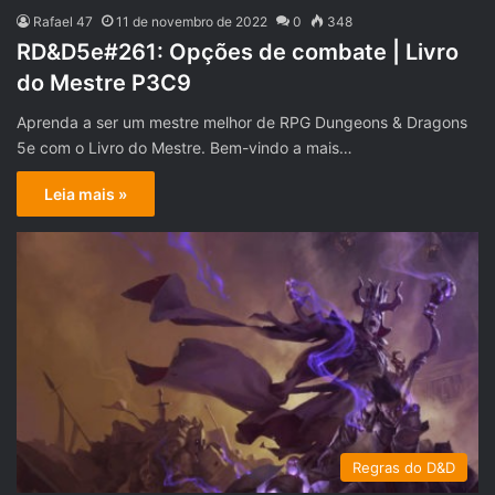
Rafael 47
11 de novembro de 2022
0
348
RD&D5e#261: Opções de combate | Livro
do Mestre P3C9
Aprenda a ser um mestre melhor de RPG Dungeons & Dragons
5e com o Livro do Mestre. Bem-vindo a mais…
Leia mais »
Regras do D&D