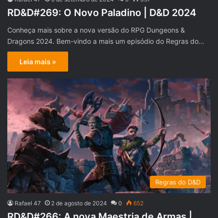
RD&D#269: O Novo Paladino | D&D 2024
Conheça mais sobre a nova versão do RPG Dungeons &
Dragons 2024. Bem-vindo a mais um episódio do Regras do…
Leia mais »
Regras do D&D
Rafael 47
2 de agosto de 2024
0
652
RD&D#266: A nova Maestria de Armas |