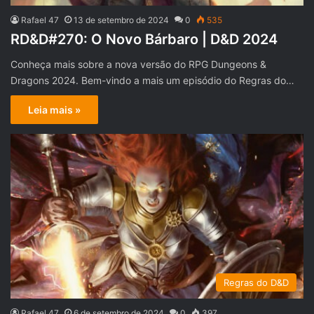
Rafael 47
13 de setembro de 2024
0
535
RD&D#270: O Novo Bárbaro | D&D 2024
Conheça mais sobre a nova versão do RPG Dungeons &
Dragons 2024. Bem-vindo a mais um episódio do Regras do…
Leia mais »
Regras do D&D
Rafael 47
6 de setembro de 2024
0
397